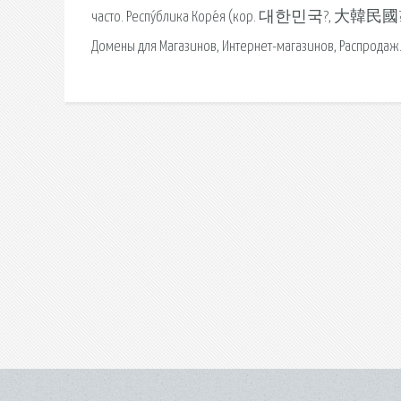
часто. Респу́блика Коре́я (кор. 대한민국?, 大韓民國? Тэ
Домены для Магазинов, Интернет-магазинов, Распродаж