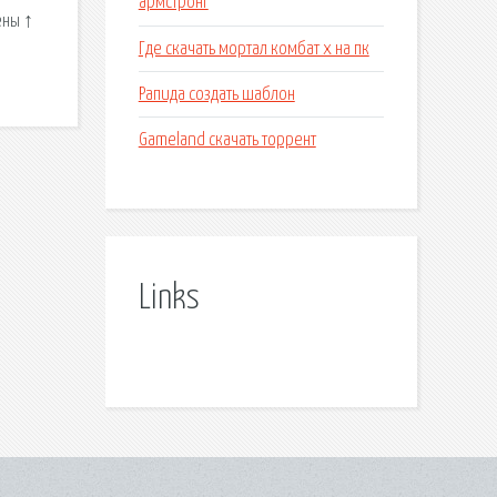
армстронг
ены ↑
Где скачать мортал комбат x на пк
Рапида создать шаблон
Gameland скачать торрент
Links