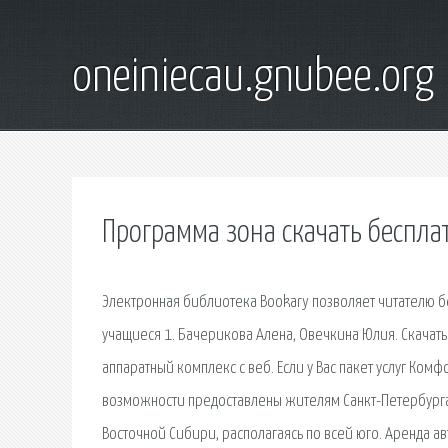
oneiniecau.gnubee.org
Программа зона скачать беспла
Электронная библиотека Bookary позволяет читателю бе
учащиеся 1. Бачерикова Алена, Овечкина Юлия. Скачать
аппаратный комплекс с веб. Если у Вас пакет услуг Ком
возможности предоставлены жителям Санкт-Петербурга 
Восточной Сибири, располагаясь по всей юго. Аренда а