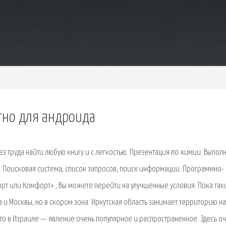
тно для андроида
з труда найти любую книгу и с легкостью. Презентация по химии. Выпол
. Поисковая сиcтема, список запросов, поиск информации. Программно-
форт или Комфорт+ , Вы можете перейти на улучшенные условия. Пока так
и Москвы, но в скором зона. Иркутская область занимает территорию на
вто в Израиле — явление очень популярное и распространенное. Здесь о