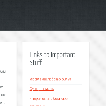
Links to Important
Stuff
нили
Управление любовью фильм
ие
Функции скачать
 юге
История отзывы бога карен
чень