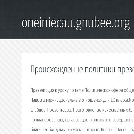
oneiniecau.gnubee.org
Происхождение политики през
Презентация к уроку по теме Политическая сфера обще
Нации и межнациональные отношения для 10 класса.Мо
слайдов. Презентации. Приготовление качественных блю
по планированию, организации, контролю и совершенст
блага необходимы ресурсы, которые. Княгиня Ольга – о