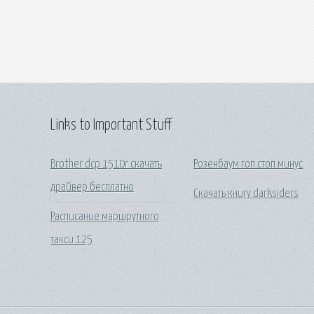
Links to Important Stuff
Brother dcp 1510r скачать
Розенбаум гоп стоп минус
драйвер бесплатно
Скачать книгу darksiders
Расписание маршрутного
такси 125