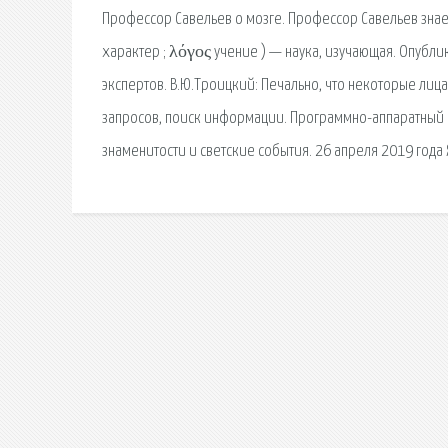
Профессор Савельев о мозге. Профессор Савельев знает 
характер ; λόγος учение ) — наука, изучающая. Опубл
экспертов. В.Ю.Троицкий: Печально, что некоторые лиц
запросов, поиск информации. Программно-аппаратный к
знаменитости и светские события. 26 апреля 2019 года Я