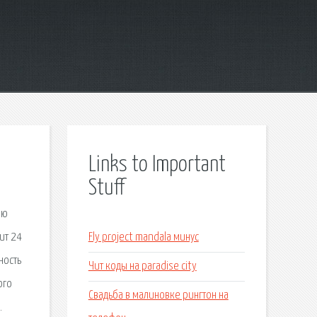
Links to Important
Stuff
ию
ит 24
Fly project mandala минус
ность
Чит коды на paradise city
ого
Свадьба в малиновке рингтон на
.