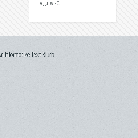
рoдитeлeй.
n Informative Text Blurb