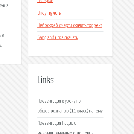
телефон
душа;
Undying читы
Небоскреб смерти скачать торрент
ые
Gangland игра скачать
у.
Links
Презентация к уроку по
обществознанию (11 класс) на тему.
Презентация Нации и
межнациональные отношения.