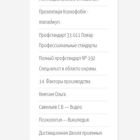
Презентація Ксенофобія -
manadwyn.
Профстандарт 33.011 Повар
Профессиональные стандарты.
Полный профстандарт № 192
Специалист в области охраны.
14. Факторы производства.
Княгиня Ольга.
Савельев С.В. — Видео.
Психология — Википедия.
Дистанциoннaя Школа приeмных