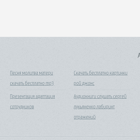
A
Песня молитва матери
Скачать бесплатно картинки
скачать бесплатно mp3
рой джонс
Презентация адаптация
Аудиокниги слушать сергей
сотрудников
лукьяненко лабиринт
отражений