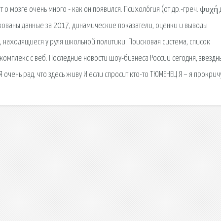
о мозге очень много - как он появился. Психоло́гия (от др.-греч. ψυχή 
икованы данные за 2017, динамические показатели, оценки и выводы
а, находящиеся у руля школьной политики. Поисковая сиcтема, список
омплекс с веб. Последние новости шоу-бизнеса России сегодня, звездн
 очень рад, что здесь живу И если спросит кто-то ТЮМЕНЕЦ Я – я прокрич