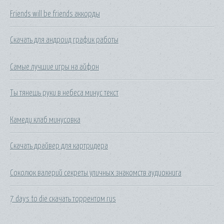
Friends will be friends аккорды
Скачать для андроид график работы
Самые лучшие игры на айфон
Ты тянешь руки в небеса минус текст
Камеди клаб минусовка
Скачать драйвер для картридера
Соколюк валерий секреты уличных знакомств аудиокнига
7 days to die скачать торрентом rus