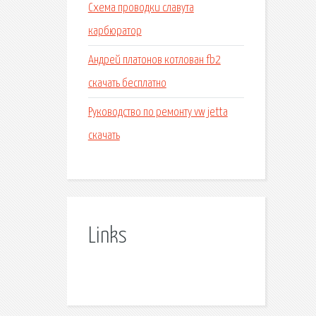
Схема проводки славута
карбюратор
Андрей платонов котлован fb2
скачать бесплатно
Руководство по ремонту vw jetta
скачать
Links