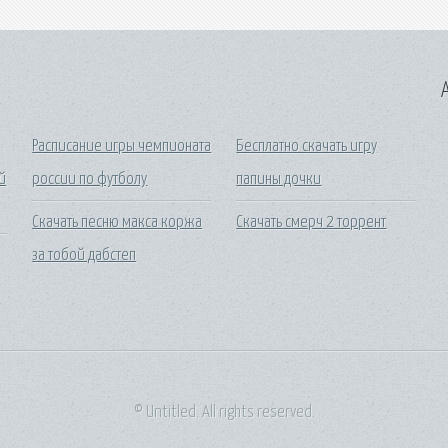
A
Расписание игры чемпионата
Бесплатно скачать игру
й
россии по футболу
папины дочки
Скачать песню макса коржа
Скачать смерч 2 торрент
за тобой дабстеп
© Untitled. All rights reserved.