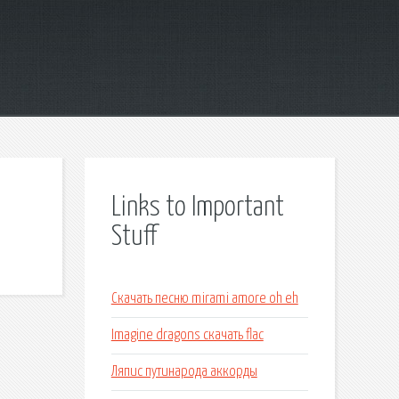
Links to Important
Stuff
Скачать песню mirami amore oh eh
Imagine dragons скачать flac
Ляпис путинарода аккорды