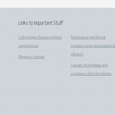
Links to Important Stuff
Собиратели былин краткое
Расписание автобусов
содержание
кривое озеро николаевско
области
Функции скачать
Скачать программы для
создания сайта бесплатно