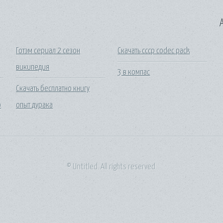
A
Готэм сериал 2 сезон
Скачать cccp codec pack
википедия
3 в компас
Скачать бесплатно книгу
о
опыт дурака
© Untitled. All rights reserved.