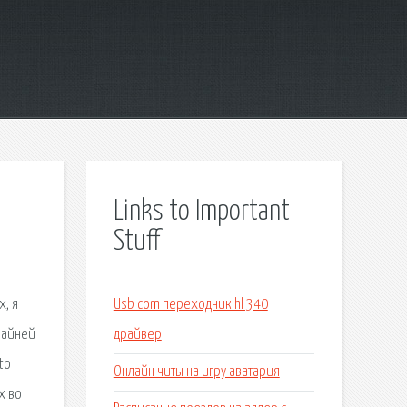
Links to Important
Stuff
х, я
Usb com переходник hl 340
райней
драйвер
to
Онлайн читы на игру аватария
х во