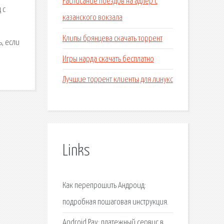
Расписание поездов на адлер с
 с
казанского вокзала
Клипы брянцева скачать торрент
, если
Игры нарда скачать бесплатно
Лучшие торрент клиенты для линукс
Links
Как перепрошить Aндроид:
подробная пошаговая инструкция.
Android Pay: платежный сервис в