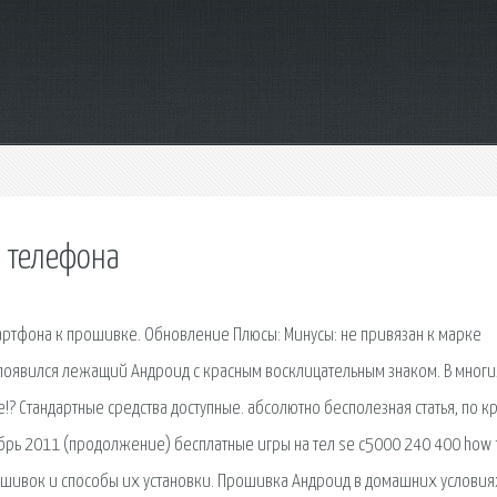
 телефона
артфона к прошивке. Обновление Плюсы: Минусы: не привязан к марке
 появился лежащий Андроид с красным восклицательным знаком. В многи
!? Стандартные средства доступные. абсолютно бесполезная статья, по к
тябрь 2011 (продолжение) бесплатные игры на тел se c5000 240 400 how 
шивок и способы их установки. Прошивка Андроид в домашних условия