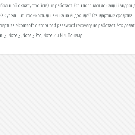
(большой охват устройств) не работает. Если появился лежащий Андроид
 Как увеличить громкость динамика на Андроиде!? Стандартные средства
ртиза elcomsoft distributed password recovery не работает. Что делать
3, Note 3, Note 3 Pro, Note 2 и Mi4. Почему.