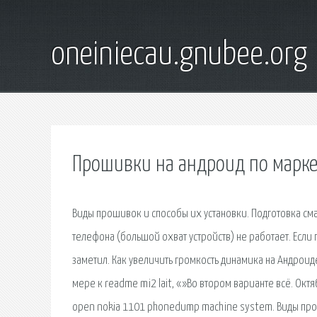
oneiniecau.gnubee.org
Прошивки на андроид по марке
Виды прошивок и способы их установки. Подготовка см
телефона (большой охват устройств) не работает. Если
заметил. Как увеличить громкость динамика на Андроиде
мере к readme mi2 lait, «»Во втором варианте всё. Ок
open nokia 1101 phonedump machine system. Виды про