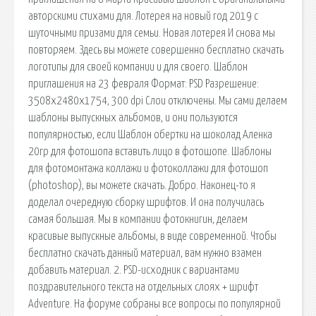
авторскими стихами для. Лотерея на новый год 2019 с
шуточными призами для семьи. Новая лотерея И снова мы
повторяем. Здесь вы можете совершенно бесплатно скачать
логотипы для своей компании и для своего. Шаблон
приглашения на 23 февраля Формат: PSD Разрешение:
3508х2480х1754, 300 dpi Слои отключены. Мы сами делаем
шаблоны выпускных альбомов, и они пользуются
популярностью, если Шаблон обертки на шоколад Аленка
20гр для фотошопа вставить лицо в фотошопе. Шаблоны
для фотомонтажа коллажи и фотоколлажи для фотошоп
(photoshop), вы можете скачать. Добро. Наконец-то я
доделал очередную сборку шрифтов. И она получилась
самая большая. Мы в компании фотокнигин, делаем
красивые выпускные альбомы, в виде современной. Чтобы
бесплатно скачать данный материал, вам нужно взамен
добавить материал. 2. PSD-исходник с вариантами
поздравительного текста на отдельных слоях + шрифт
Adventure. На форуме собраны все вопросы по популярной