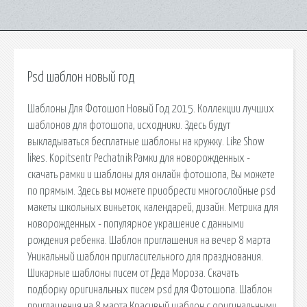
Psd шаблон новый год
Шаблоны Для Фотошоп Новый Год 2015. Коллекции лучших
шаблонов для фотошопа, исходники. Здесь будут
выкладываться бесплатные шаблоны на кружку. Like Show
likes. Kopitsentr Pechatnik Рамки для новорожденных -
скачать рамки и шаблоны для онлайн фотошопа, Вы можете
по прямым. Здесь вы можете приобрести многослойные psd
макеты школьных виньеток, календарей, дизайн. Метрика для
новорожденных - популярное украшение с данными
рождения ребенка. Шаблон приглашения на вечер 8 марта
Уникальный шаблон пригласительного для празднования.
Шикарные шаблоны писем от Деда Мороза. Скачать
подборку оригинальных писем psd для Фотошопа. Шаблон
приглашения на 8 марта Красивый шаблон с оригинальными