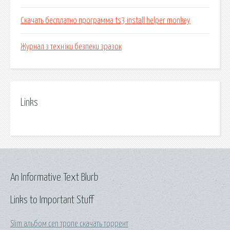
Скачать бесплатно программа ts3 install helper monkey
Журнал з техніки безпеки зразок
Links
An Informative Text Blurb
Links to Important Stuff
Slim альбом cen тропе скачать торрент