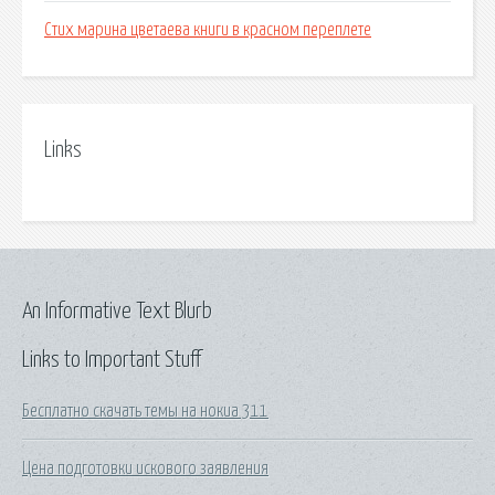
Стих марина цветаева книги в красном переплете
Links
An Informative Text Blurb
Links to Important Stuff
Бесплатно скачать темы на нокиа 311
Цена подготовки искового заявления