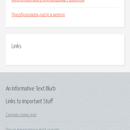
Интересная книга для женщины с юмором
Преобразовать растр в вектор
Links
An Informative Text Blurb
Links to Important Stuff
Скачать гонки exe
Песня мамонтенка mp3 скачать