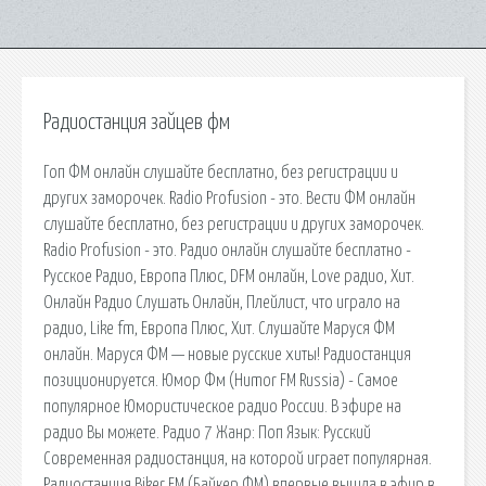
Радиостанция зайцев фм
Гоп ФМ онлайн слушайте бесплатно, без регистрации и
других заморочек. Radio Profusion - это. Вести ФМ онлайн
слушайте бесплатно, без регистрации и других заморочек.
Radio Profusion - это. Радио онлайн слушайте бесплатно -
Русское Радио, Европа Плюс, DFM онлайн, Love радио, Хит.
Онлайн Радио Слушать Онлайн, Плейлист, что играло на
радио, Like fm, Европа Плюс, Хит. Слушайте Маруся ФМ
онлайн. Маруся ФМ — новые русские хиты! Радиостанция
позиционируется. Юмор Фм (Humor FM Russia) - Самое
популярное Юмористическое радио России. В эфире на
радио Вы можете. Радио 7 Жанр: Поп Язык: Русский
Современная радиостанция, на которой играет популярная.
Радиостанция Biker FM (Байкер ФМ) впервые вышла в эфир в