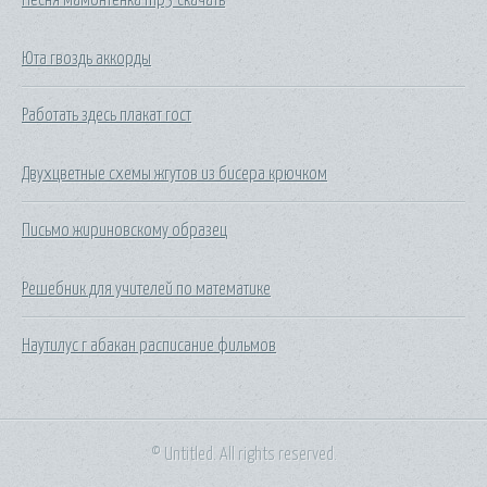
Юта гвоздь аккорды
Работать здесь плакат гост
Двухцветные схемы жгутов из бисера крючком
Письмо жириновскому образец
Решебник для учителей по математике
Наутилус г абакан расписание фильмов
© Untitled. All rights reserved.