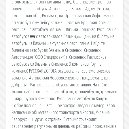
стоимость электронных авиа- и ж/д билетов, электронных
билетов на автобусы. Автостанция Вязьма. Адрес: Россия,
Смоленская обл., Вязьма г., пл. Привокзальная Информация
по автобусному рейсу Вязьма — Вязьма-Брянская: Свежее
расписание автобуса Вязьма — Вязьма-Брянская. Расписание
автобусов 🚌 с автовокзалов Вязьмы,🎫 цены на билеты на
автобусы из Вязьмы и актуальное расписание. Найдите
билеты на автобус из Вязьмы в Смоленск . Смоленск •
Автостанция "ООО Спецпроект" г. Смоленск. Расписание
автобусов из Вязьмы в Смоленск О компании. Группа
компаний РУССКАЯ ДОРОГА осуществляет систематические
заказные. Автовокзал Ноовоясеневская, как доехать, как
добраться Расписание автобусов: автостанция. На сайте
можно найти расписание автобусов, троллейбусов, трамваев
и маршруток в Кемерово. Расписание автобусов Калуги
Любое полное или частичное воспроизведение материалов.
Расписание общественного транспорта в России, Украине,
Белоруссии и других странах. В стоимость входит:
авиаперелет регулярными дневными рейсами, проживание в