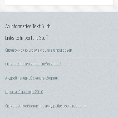
An Informative Text Blurb
Links to Important Stuff
Справочная книга электрика в и григорьев
Скачать сталкер чистое небо часть 1
Андрей леницкий скачать сборник
Офис майкрософт 2010
Скачать автообновление для драйверов с торрента