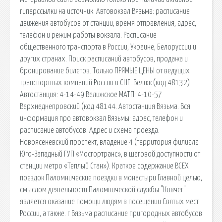
гиперссылки на источник. Автовокзал Вязьма: расписание
движения автобусов от станции, время отправления, адрес,
телефон и режим работы вокзала. Расписание
общественного транспорта в России, Украине, Белоруссии и
других странах. Поиск расписаний автобусов, продажа и
бронирование билетов. Только ПРЯМЫЕ ЦЕНЫ от ведущих
транспортных компаний России и СНГ. Велиж (код 48132)
Автостанция: 4-14-49 Велижское МАТП: 4-10-57
Верхнеднепровский (код 48144. Автостанция Вязьма. Вся
информация про автовокзал Вязьмы: адрес, телефон и
расписание автобусов. Адрес и схема проезда.
Новоясеневский проспект, владение 4 (территория филиала
Юго-Западный ГУП «Мосгортранс», в шаговой доступности от
станции метро «Теплый Стан»). Краткое содержание ВСЕХ
поездок Паломнические поездки в монастыри Главной целью,
смыслом деятельности Паломнической службы "Ковчег"
является оказание помощи людям в посещении Святых мест
России, а также. г Вязьма расписание пригородных автобусов