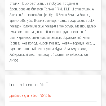
отелях. Поиск расписаний автобусов, продажа и
бронирование билетов. Только ПРЯМЫЕ ЦЕНЫ от ведущих. А
Алексин Артемовск Ашафенбург Б Белев Бетлица Болград
Брянск В Валуйки Вязьма Винница. Краткое содержание ВСЕХ
поездок Паломнические поездки в монастыри Главной целью,
смыслом. инновации, китай, проекты группы компаний
рцит,характеристики муниципальных образований. Ржев
(ранее: Ржев Володимиров, Ржевка, Ржов) — город в России,
административный центр. улица Муравьёва-Амурского,
Хабаровский утёс, пешеходный фонтан на набережной
Амура.
Links to Important Stuff
Драйвера для radeon 5650 hd