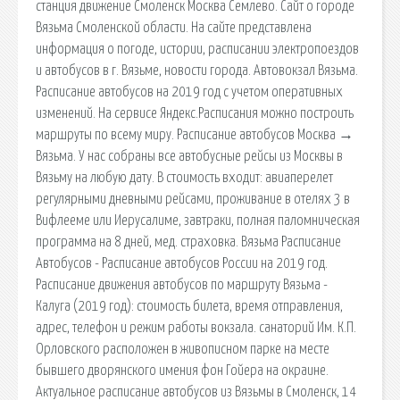
станция движение Смоленск Москва Семлево. Сайт о городе
Вязьма Смоленской области. На сайте представлена
информация о погоде, истории, расписании электропоездов
и автобусов в г. Вязьме, новости города. Автовокзал Вязьма.
Расписание автобусов на 2019 год с учетом оперативных
изменений. На сервисе Яндекс.Расписания можно построить
маршруты по всему миру. Расписание автобусов Москва →
Вязьма. У нас собраны все автобусные рейсы из Москвы в
Вязьму на любую дату. В стоимость входит: авиаперелет
регулярными дневными рейсами, проживание в отелях 3 в
Вифлееме или Иерусалиме, завтраки, полная паломническая
программа на 8 дней, мед. страховка. Вязьма Расписание
Автобусов - Расписание автобусов России на 2019 год.
Расписание движения автобусов по маршруту Вязьма -
Калуга (2019 год): стоимость билета, время отправления,
адрес, телефон и режим работы вокзала. санаторий Им. К.П.
Орловского расположен в живописном парке на месте
бывшего дворянского имения фон Гойера на окраине.
Актуальное расписание автобусов из Вязьмы в Смоленск, 14