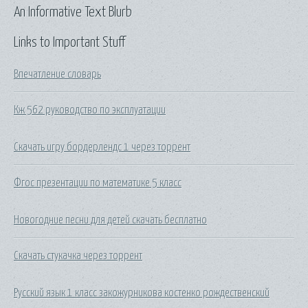
An Informative Text Blurb
Links to Important Stuff
Впечатление словарь
Кж 562 руководство по эксплуатации
Скачать игру бордерлендс 1 через торрент
Фгос презентации по математике 5 класс
Новогодние песни для детей скачать бесплатно
Скачать стукачка через торрент
Русский язык 1 класс закожурникова костенко рождественский