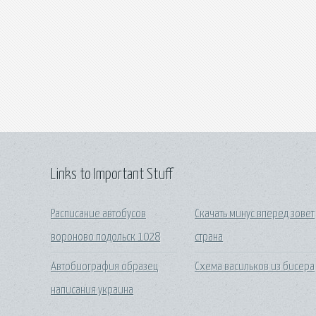
Links to Important Stuff
Расписание автобусов
Скачать минус вперед зовет
вороново подольск 1028
страна
Автобиография образец
Схема васильков из бисера
написания украина