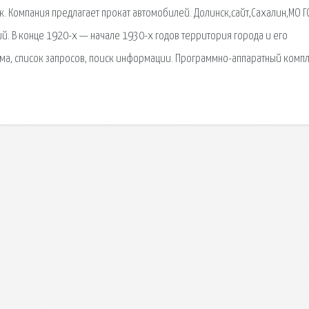
ск. Компания предлагает прокат автомобилей. Долинск,сайт,Сахалин,МО Г
й. В конце 1920-х — начале 1930-х годов территория города и его
ма, список запросов, поиск информации. Программно-аппаратный компл