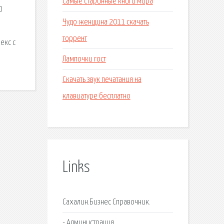
Самые старинные книги мира
О
Чудо женщина 2011 скачать
торрент
екс с
Лампочки гост
Скачать звук печатания на
клавиатуре бесплатно
Links
Сахалин.Бизнес Справочник.
- Администрация.