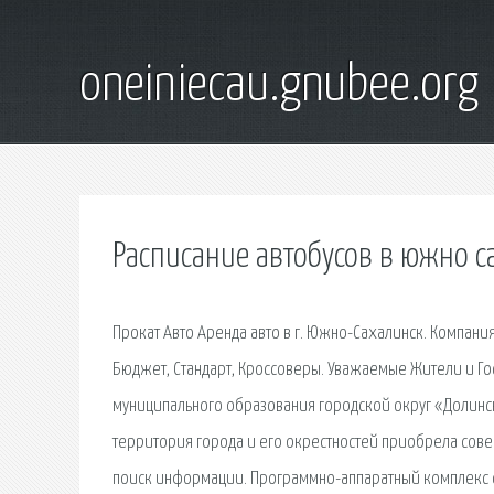
oneiniecau.gnubee.org
Расписание автобусов в южно с
Прокат Авто Аренда авто в г. Южно-Сахалинск. Компани
Бюджет, Стандарт, Кроссоверы. Уважаемые Жители и Го
муниципального образования городской округ «Долинск
территория города и его окрестностей приобрела сове
поиск информации. Программно-аппаратный комплекс 