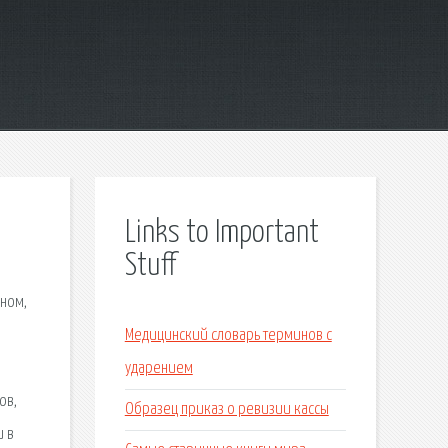
Links to Important
Stuff
оном,
Медицинский словарь терминов с
ударением
ов,
Образец приказ о ревизии кассы
 в