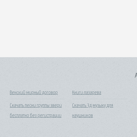
A
Венский мирный договор
Книги лазарева
Скачать песни группы звери
Скачать 3д музыку для
бесплатно без регистрации
наушников