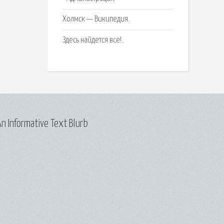
Холмск — Википедия.
Здесь найдется все!.
n Informative Text Blurb