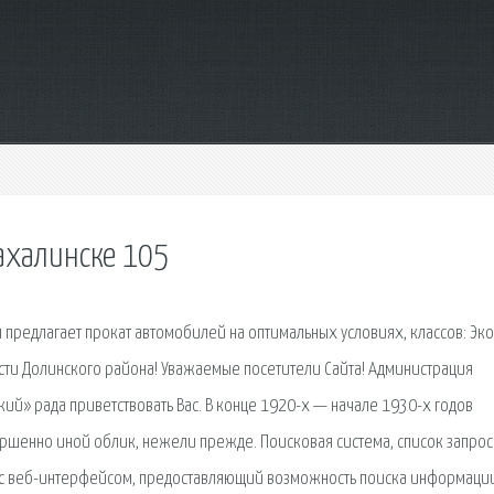
ахалинске 105
я предлагает прокат автомобилей на оптимальных условиях, классов: Эк
сти Долинского района! Уважаемые посетители Сайта! Администрация
ий» рада приветствовать Вас. В конце 1920-х — начале 1930-х годов
ршенно иной облик, нежели прежде. Поисковая сиcтема, список запрос
с веб-интерфейсом, предоставляющий возможность поиска информации