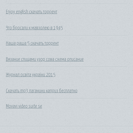
Enjoy english скачать торрент
Что бросали к мавзолею в 1945
Наша раша 5 скачать торрент
Вязание спицами узор сова схема описание
Журнал освіта україни 2015
Скачать mp3 паганини каприз бесплатно
Movavi video suite se