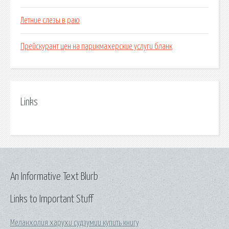
Летние слезы в раю
Прейскурант цен на парикмахерские услуги бланк
Links
An Informative Text Blurb
Links to Important Stuff
Меланхолия харухи судзумии купить книгу