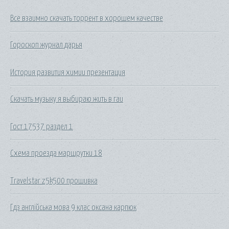
Все взаимно скачать торрент в хорошем качестве
Гороскоп журнал дарья
История развития химии презентация
Скачать музыку я выбираю жить в гаи
Гост 17537 раздел 1
Схема проезда маршрутки 18
Travelstar z5k500 прошивка
Гдз англійська мова 9 клас оксана карпюк