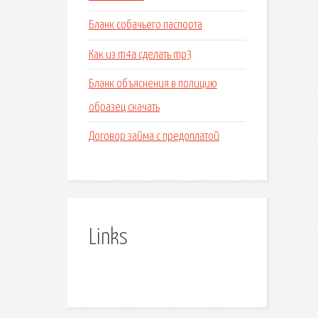
Бланк собачьего паспорта
Как из m4a сделать mp3
Бланк объяснения в полицию
образец скачать
Договор займа с предоплатой
Links