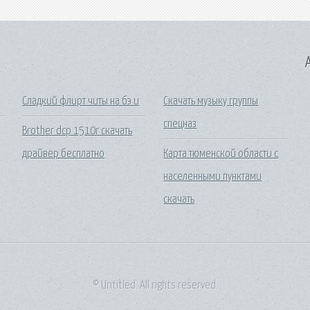
A
Сладкий флирт читы на бэ и
Скачать музыку группы
спецназ
Brother dcp 1510r скачать
драйвер бесплатно
Карта тюменской области с
населенными пунктами
скачать
© Untitled. All rights reserved.