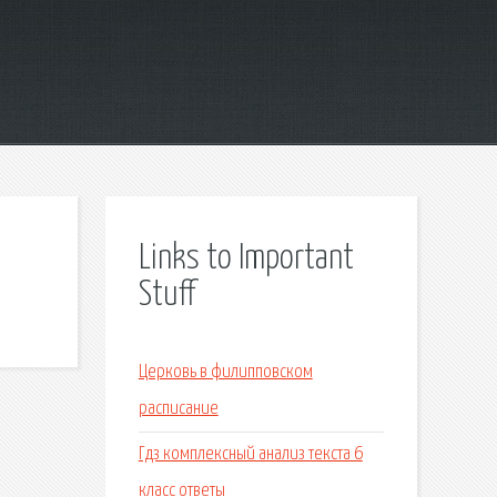
Links to Important
Stuff
Церковь в филипповском
расписание
Гдз комплексный анализ текста 6
класс ответы