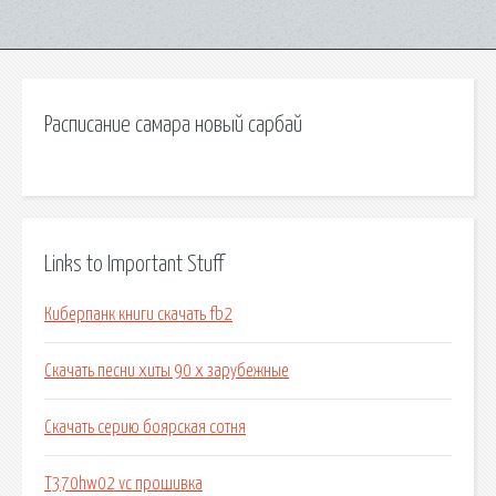
Расписание самара новый сарбай
Links to Important Stuff
Киберпанк книги скачать fb2
Скачать песни хиты 90 х зарубежные
Скачать серию боярская сотня
T370hw02 vc прошивка