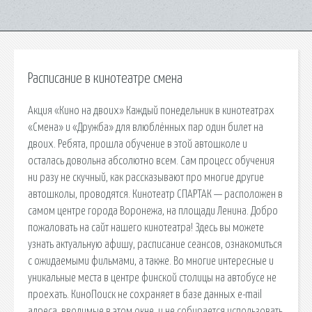
Расписание в кинотеатре смена
Акция «Кино на двоих» Каждый понедельник в кинотеатрах
«Смена» и «Дружба» для влюблённых пар один билет на
двоих. Ребята, прошла обучение в этой автошколе и
осталась довольна абсолютно всем. Сам процесс обучения
ни разу не скучный, как рассказывают про многие другие
автошколы, проводятся. Кинотеатр СПАРТАК — расположен в
самом центре города Воронежа, на площади Ленина. Добро
пожаловать на сайт нашего кинотеатра! Здесь вы можете
узнать актуальную афишу, расписание сеансов, ознакомиться
с ожидаемыми фильмами, а также. Во многие интересные и
уникальные места в центре финской столицы на автобусе не
проехать. КиноПоиск не сохраняет в базе данных e-mail
адреса, вводимые в этом окне, и не собирается использовать