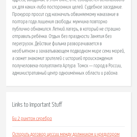
их для каких-либо посторонних целей. Судебное заседание.
Прокурор просит суд назначить обвиняемому наказание в
полтора года лишения свободы: мужчина повторно
публично обнажился. Летний лагерь, в который не страшно
отправить ребёнка. Отдых без праздности Занятия без
перегрузок. Действие фильма разворачивается в
необъятном и захватывающем подводном мире семи морей,
а сюжет знакомит зрителей с историей происхождения
получеловека-полуатланта Артура. Томск — город в России,
административный центр одноимённых области и района.
Links to Important Stuff
Би 2 рингтон серебро
Оспорить договор цессии между должником и кредитором