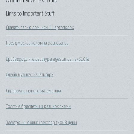
An Informative Text Blurb
Links to Important Stuff
Скачать песню ломинский чертополох
Поезд москва коломна расписание
Драйвера для клавиатуры agestar as hsk810fa
Джайв музыка скачать mp3
Справочник юного математика
Толстые браслеты из резинок схемы
Электронные книги векслер т7008 цены