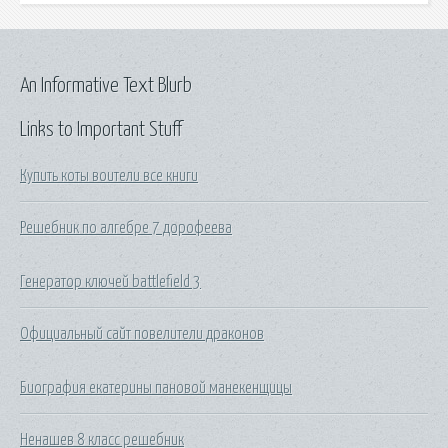
An Informative Text Blurb
Links to Important Stuff
Купить коты воители все книги
Решебник по алгебре 7 дорофеева
Генератор ключей battlefield 3
Официальный сайт повелители драконов
Биография екатерины пановой манекенщицы
Ненашев 8 класс решебник