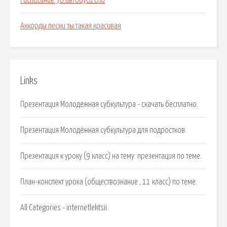
Расписание 38 автобуса спб
Аккорды песни ты такая красивая
Links
Презентация Молодежная субкультура - скачать бесплатно.
Презентация Молодёжная субкультура для подростков.
Презентация к уроку (9 класс) на тему: презентация по теме.
План-конспект урока (обществознание , 11 класс) по теме.
All Categories - internetlektsii.