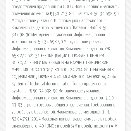
предоставлен предприятием ООО « Новик-Сервис » Варианты
получения документа РД 50-213-80. Скачать РД 50-34.698-90
Методические указания. Информационная технология.
Комплекс стандартов. Вернуться в "Каталог СНиП" РД 50-
34.698-90 Методические указания. Информационная
технология. РД 50-34.698-90 Методические указания.
Информационная технология. Комплекс стандартов. УЖ
658.272:621.31 ЕЕКОМЕЦДАЦИИ ПО РАЗРАБОТКЕ НОРМ
РАСХОДА СЫРЬЯ И МАТЕРИАЛОВ НА НАУЧНО-ТЕХНИЧЕСКИЕ
МЕРОШИЯ- РД 34.10.307-80. ГОСТ 24.204-80 ТРЕБОВАНИЯ К
СОДЕРЖАНИЮ ДОКУМЕНТА «ОПИСАНИЕ ПОСТАНОВКИ ЗАДАЧИ»
System of technical documentation for computer control
systems. РД 50-34.698-90 Методические указания.
Информационная технология. Комплекс стандартов. РД 10-
33-93 Стропы грузовые общего назначения. Требования к
устройству и безопасной. Наименование методики : 1: РД
52.04.791-2014 Массовая концентрация аммиака в пробах
атмосферного. 40 TOMOS mopedi SYM mopedi, motocikli i ATV