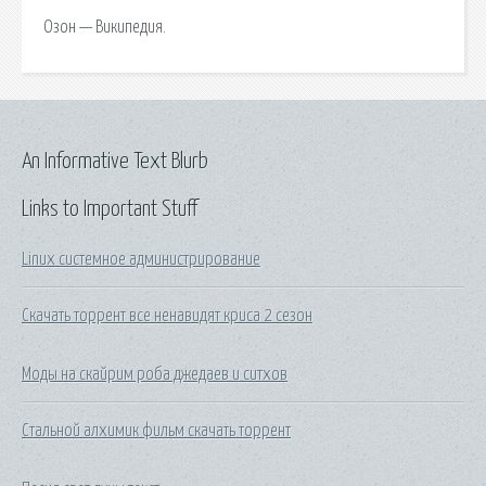
Озон — Википедия.
An Informative Text Blurb
Links to Important Stuff
Linux системное администрирование
Скачать торрент все ненавидят криса 2 сезон
Моды на скайрим роба джедаев и ситхов
Стальной алхимик фильм скачать торрент