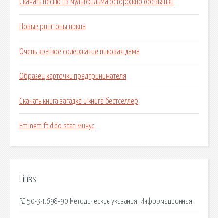
Скачать песню из мультфильма осторожно обезьянки
Новые рингтоны нокиа
Очень краткое содержание пиковая дама
Образец карточки предпринимателя
Скачать книга загадка и книга бестселлер
Eminem ft dido stan минус
Links
РД 50-34.698-90 Методические указания. Информационная.