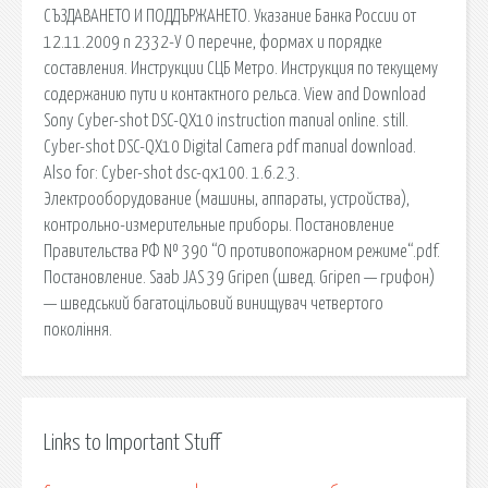
СЪЗДАВАНЕТО И ПОДДЪРЖАНЕТО. Указание Банка России от
12.11.2009 n 2332-У О перечне, формах и порядке
составления. Инструкции СЦБ Метро. Инструкция по текущему
содержанию пути и контактного рельса. View and Download
Sony Cyber-shot DSC-QX10 instruction manual online. still.
Cyber-shot DSC-QX10 Digital Camera pdf manual download.
Also for: Cyber-shot dsc-qx100. 1.6.2.3.
Электрооборудование (машины, аппараты, устройства),
контрольно-измерительные приборы. Постановление
Правительства РФ № 390 “О противопожарном режиме“.pdf.
Постановление. Saab JAS 39 Gripen (швед. Gripen — грифон)
— шведський багатоцільовий винищувач четвертого
покоління.
Links to Important Stuff