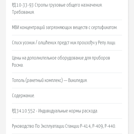
РД 10-33-93 Стропы грузовые общего назначения.
Требования.
МВИ концентраций загрязняющих веществ с сертификатом.
Списк уозник / олшћених предст ник произођч у Репу лици.
Цены на дополнительное оборудование для приборов
Росма.
Тополь (ракетный комплекс) — Википедия.
Содержание.
РД 34.10.552 - Индивидуальные нормы расхода.
Руководство По Эксплуатации Станции Р-414, Р-409, Р-440.