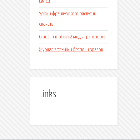
садко
Уроки французского распутин
скачать
Cities in motion 2 моды транспорта
Журнал з техніки безпеки зразок
Links