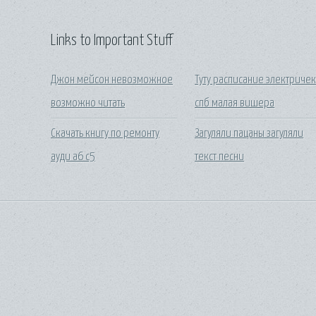
Links to Important Stuff
Джон мейсон невозможное
Туту расписание электриче
возможно читать
спб малая вишера
Скачать книгу по ремонту
Загуляли пацаны загуляли
ауди а6 с5
текст песни