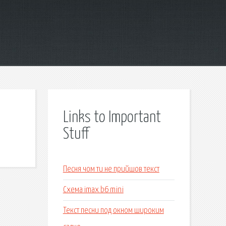
Links to Important
Stuff
Песня чом ти не прийшов текст
Схема imax b6 mini
Текст песни под окном широким