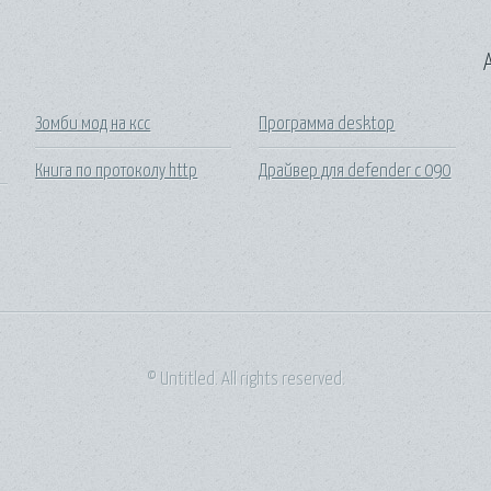
A
к
Зомби мод на ксс
Программа desktop
Книга по протоколу http
Драйвер для defender c 090
© Untitled. All rights reserved.