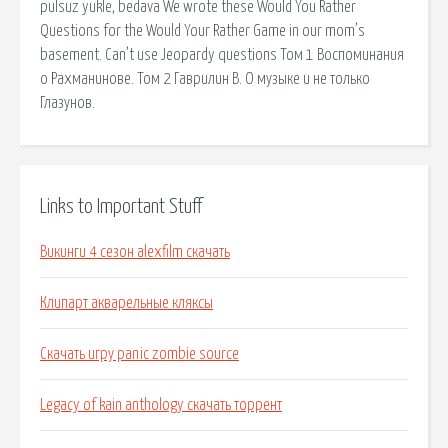
pulsuz yukle, bedava We wrote these Would You Rather
Questions for the Would Your Rather Game in our mom’s
basement. Can’t use Jeopardy questions Том 1 Воспоминания
о Рахманинове. Том 2 Гаврилин В. О музыке и не только
Глазунов.
Links to Important Stuff
Викинги 4 сезон alexfilm скачать
Клипарт акварельные кляксы
Скачать игру panic zombie source
Legacy of kain anthology скачать торрент