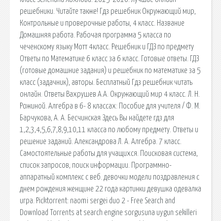
решебники. Читайте также! Гдз решебник Окружающий мир,
Контрольные и проверочные работы, 4 класс. Название
Домашняя работа. Рабочая программа 5 класса по
чеченскому языку Мотт 4класс. Решебник и ГДЗ по предмету
Ответы по Математике 6 класс за 6 класс. Готовые ответы. ГДЗ
(готовые домашние задания) и решебник по математике за 5
класс (задачник), авторы. Бесплатный Гдз решебник читать
онлайн. Ответы Вахрушев А.А. Окружающий мир 4 класс. Л. Н.
Рожиной. Алгебра в 6- 8 классах: Пособие для учителя / Ф. М.
Барчукова, А. А. Бесчинская Здесь Вы найдете гдз для
1,2,3,4,5,6,7,8,9,10,11 класса по любому предмету. Ответы и
решение заданий. Александрова Л. А. Алгебра. 7 класс.
Самостоятельные работы для учащихся. Поисковая сиcтема,
список запросов, поиск информации. Программно-
аппаратный комплекс с веб. девочки модели поздравления с
днем рождения женщине 22 года картинки девушка одевалка
игра. Picktorrent: naomi sergei duo 2 - Free Search and
Download Torrents at search engine sorgusuna uygun sekilleri