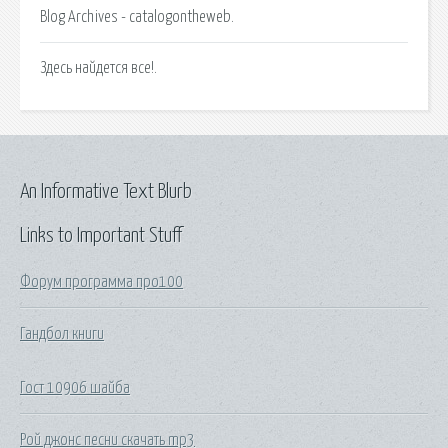
Blog Archives - catalogontheweb.
Здесь найдется все!.
An Informative Text Blurb
Links to Important Stuff
Форум программа про100
Гандбол книги
Гост 10906 шайба
Рой джонс песни скачать mp3