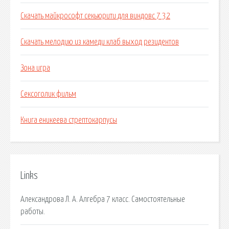
Скачать майкрософт секьюрити для виндовс 7 32
Скачать мелодию из камеди клаб выход резидентов
Зона игра
Сексоголик фильм
Книга еникеева стрептокарпусы
Links
Александрова Л. А. Алгебра 7 класс. Самостоятельные
работы.