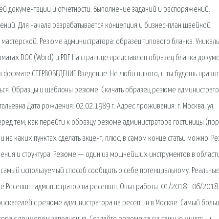
й документации и отчетности. Выполнение заданий и распоряжений.
жений. Для начала разрабатывается концепция и бизнес-план швейной
а мастерской. Резюме администратора: образец типового бланка. Уникал
матах DOC (Word) и PDF На странице представлен образец бланка докум
в формате СТЕРВОВЕДЕНИЕ Введение. Не люби никого, и ты будешь нравит
аться. Образцы и шаблоны резюме. Скачать образец резюме администрато
ьевна Дата рождения: 02.02.1989 г. Адрес проживания: г. Москва, ул.
 Перед тем, как перейти к образцу резюме администратора гостиницы (пор
и на каких пунктах сделать акцент, плюс, в самом конце статьи можно. Р
ения и структура. Резюме — один из мощнейших инструментов в област
 самый используемый способ сообщить о себе потенциальному. Реальны
е Ресепшн. администратор на ресепшн. Опыт работы. 01/2018 - 06/2018
оискателей с резюме администратора на ресепшн в Москве. Самый боль