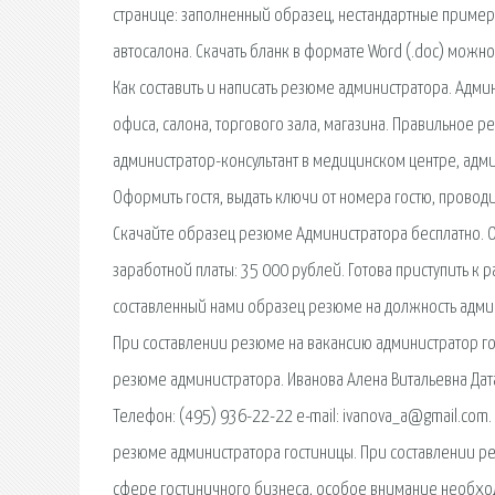
странице: заполненный образец, нестандартные приме
автосалона. Скачать бланк в формате Word (.doc) можн
Как составить и написать резюме администратора. Адм
офиса, салона, торгового зала, магазина. Правильное 
администратор-консультант в медицинском центре, адм
Оформить гостя, выдать ключи от номера гостю, проводи
Скачайте образец резюме Администратора бесплатно. 
заработной платы: 35 000 рублей. Готова приступить к
составленный нами образец резюме на должность админи
При составлении резюме на вакансию администратор го
резюме администратора. Иванова Алена Витальевна Дата 
Телефон: (495) 936-22-22 e-mail: ivanova_a@gmail.com.
резюме администратора гостиницы. При составлении ре
сфере гостиничного бизнеса, особое внимание необход