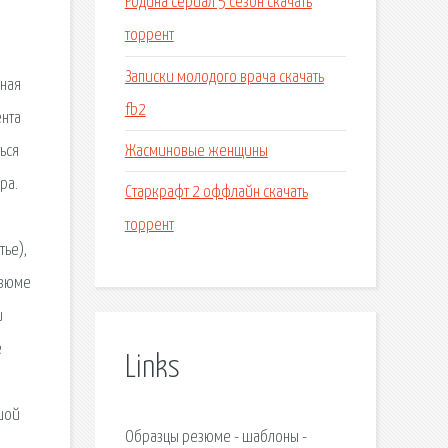
Родина сериал 5 сезон скачать
торрент
Записки молодого врача скачать
ьная
fb2
ента
Жасминовые женщины
ься
ра.
Старкрафт 2 оффлайн скачать
торрент
тье),
езюме
и
е
Links
.
шой
Образцы резюме - шаблоны -