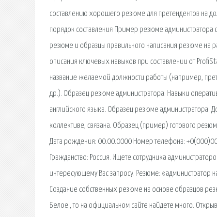
составлению хорошего резюме для претендентов на до
порядок составления Пример резюме администратора с
резюме и образцы правильного написания резюме на р
описания ключевых навыков при составлении от ProfiSt
название желаемой должности работы (например, прет
др.). Образец резюме администратора. Навыки операти
английского языка. Образец резюме администратора. Д
коллективе, связана. Образец (пример) готового рез
Дата рождения: 00.00.0000 Номер телефона: +0(000)0
Гражданство: Россия. Ищете сотрудника администрато
интересующему Вас запросу. Резюме: «администратор на
Создание собственных резюме на основе образцов резю
Белое , то на официальном сайте найдете много. Откры