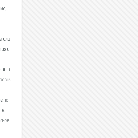
юме,
ты или
тия и
нии и
орович
е по
те.
асное