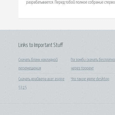
разрабатывается. Перед тобой полное собрание стервоз
Links to Important Stuff
Скачать бланк накладной
Гта зомби скачать бесплатн
перемещения
через торрент
Скачать драйвера acer aspire
Что такое game desktop
5315