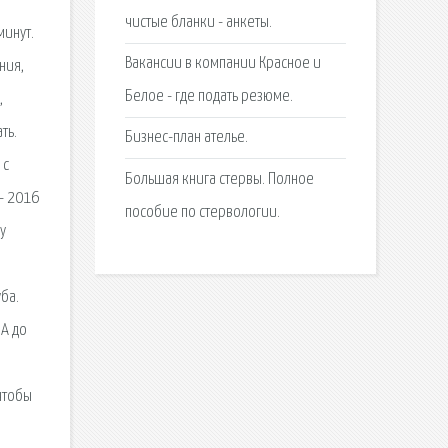
чистые бланки - анкеты.
минут.
Вакансии в компании Красное и
ния,
Белое - где подать резюме.
,
ть.
Бизнес-план ателье.
 с
Большая книга стервы. Полное
— 2016
пособие по стервологии.
у
:
ба.
 А до
чтобы