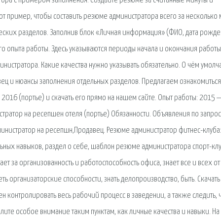
тора с примером заполнения. Создайте резюме за считанные минуты и
тот пример, чтобы составить резюме администратора всего за несколько 
еских разделов. Заполнив блок «Личная информация» (ФИО, дата рожде
его опыта работы. Здесь указываются периоды начала и окончания работы
нистратора. Какие качества нужно указывать обязательно. О чём умолча
зец и нюансы заполнения отдельных разделов. Предлагаем ознакомиться
2016 (портье) и скачать его прямо на нашем сайте. Опыт работы: 2015 
стратор на ресепшен отеля (портье) Обязанности. Объявления по запрос
министратор на ресепшн,Продавец. Резюме администратор фитнес-клуба
ных навыков, раздел о себе, шаблон резюме администратора спорт-клу
т за организованность и работоспособность офиса, знает все и всех от
еть организаторские способности, знать делопроизводство, быть. Скачать
 контролировать весь рабочий процесс в заведении, а также следить, 
елите особое внимание таким пунктам, как личные качества и навыки. На