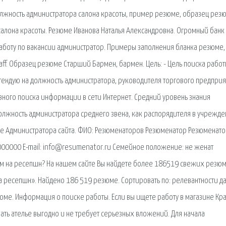
лжность администратора салона красоты, пример резюме, образец рез
алона красоты. Резюме Иванова Наталья Александровна. Огромный банк
аботу по вакансии администратор. Примеры заполнения бланка резюме,
aff. Образец резюме Старший Бармен, бармен. Цель: - Цель поиска рабо
ендую на должность администратора, руководителя торгового предприя
вного поиска информации в сети Интернет. Средний уровень знания
олжность администратора среднего звена, как распорядителя в учрежде
юме Администратора сайта. ФИО: Резюменаторов Резюменатор Резюменат
000000 E-mail: info@resumenator.ru Семейное положение: не женат
ром на ресепшн? На нашем сайте Вы найдете более 186519 свежих резюм
 ресепшн». Найдено 186 519 резюме. Сортировать по: релевантности да
ме. Информация о поиске работы. Если вы ищете работу в магазине Кр
вать ателье выгодно и не требует серьезных вложений. Для начала