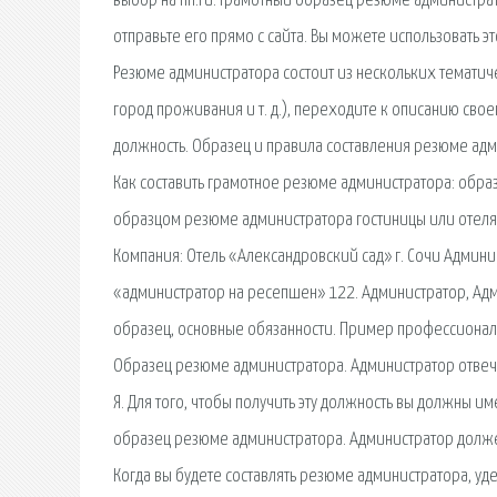
выбор на hh.ru. Грамотный образец резюме администра
отправьте его прямо с сайта. Вы можете использовать э
Резюме администратора состоит из нескольких тематич
город проживания и т. д.), переходите к описанию сво
должность. Образец и правила составления резюме адми
Как составить грамотное резюме администратора: обра
образцом резюме администратора гостиницы или отеля 
Компания: Отель «Александровский сад» г. Сочи Админи
«администратор на ресепшен» 122. Администратор, Ад
образец, основные обязанности. Пример профессиональ
Образец резюме администратора. Администратор отвечае
Я. Для того, чтобы получить эту должность вы должны им
образец резюме администратора. Администратор должен
Когда вы будете составлять резюме администратора, уд