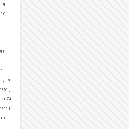
атора
елю.
ен
аций.
вень
то
раздел
разец
 кв. 74
бразец
ы в