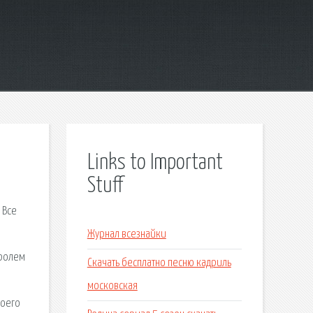
Links to Important
Stuff
 Все
Журнал всезнайки
тролем
Скачать бесплатно песню кадриль
московская
воего