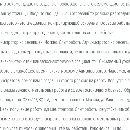
ры и рекомендации по созданию профессионального резюме администр
о внизу страницы. Введите свои данные и отправляйте резюме работодат
инистратор - это специалист, контролирующий основные процессы работы
резюме администратора содержит, кроме пунктов «опыт работы».
инистратор на ресепшен, Москва. Опыт работы Администратор на ресепш
ть гостя до номера, следить за порядком, не допускать конфликтных ситу
Ознакомьтесь с тем как заполняют резюме специалисты. Ожидаемый уро
 работе в ближайшее время. Скачать резюме Администратор. Надеемся, ч
стратора, помог вам в создании своего резюме на работу. Вернутся в 
стиницы важно отметить опыт работы в сфере гостиничного бизнеса. Об
рождения: 02.02.1989 г. Адрес проживания: г. Москва, ул. Вавилова, 45,
 Цель: получение работы администратора. Опыт работы: август Скачать о
зюме на вакансию администратор гостиницы важно отметить опыт работ
имо уделить уровню заведений, где вы работали. Рекомендации по