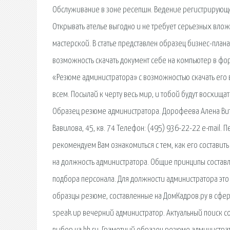
Обслуживание в зоне ресепшн. Ведение регистрирующе
Открывать ателье выгодно и не требует серьезных вло
мастерской. В статье представлен образец бизнес-план
возможность скачать документ себе на компьютер в фор
«Резюме администратора» с возможностью скачать его 
всем. Посылай к черту весь мир, и тобой будут восхищ
Образец резюме администратора. Дорофеева Алена Витал
Вавилова, 45, кв. 74 Телефон: (495) 936-22-22 e-mail.
рекомендуем Вам ознакомиться с тем, как его составить 
на должность администратора. Общие принципы составл
подбора персонала. Для должности администратора это
образцы резюме, составленные на ДомКадров.ру в сфер
speak up вечерний администратор. Актуальный поиск с