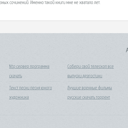
ных сочинений. Именно такой книги мне не хватало лет.
A
о
Ntp сервер программа
Собери свой телескоп все
скачать
выпуски деагостини
Текст песни песня юного
Лучшие военные фильмы
художника
русские скачать торрент