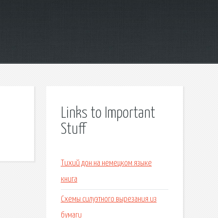
Links to Important
Stuff
Тихий дон на немецком языке
книга
Схемы силуэтного вырезания из
бумаги