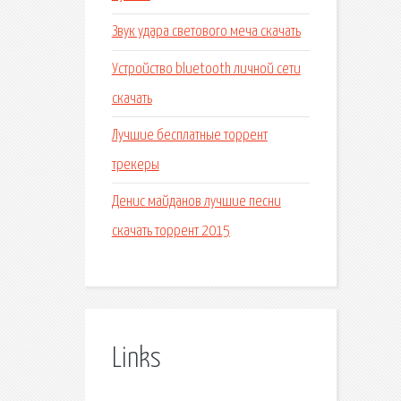
Звук удара светового меча скачать
Устройство bluetooth личной сети
скачать
Лучшие бесплатные торрент
трекеры
Денис майданов лучшие песни
скачать торрент 2015
Links