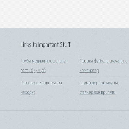
Links to Important Stuff
Труба медная профильная
Физика футбола скачать на
гост 16774 78
компьютер
Расписание кинотеатра
Самый первый мод на
находка
сталкер зов припяти