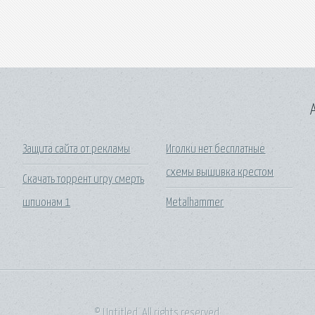
A
Защита сайта от рекламы
Иголки нет бесплатные
схемы вышивка крестом
Скачать торрент игру смерть
шпионам 1
Metalhammer
© Untitled. All rights reserved.