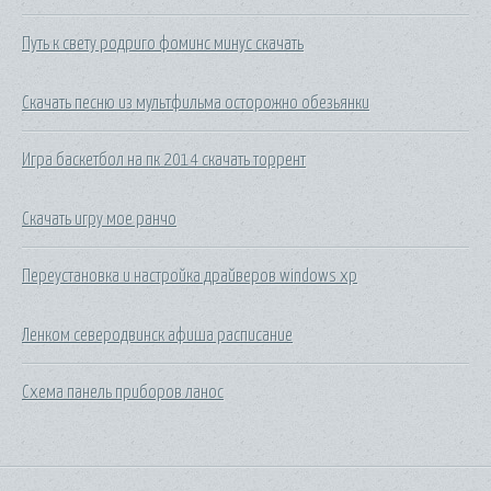
Путь к свету родриго фоминс минус скачать
Скачать песню из мультфильма осторожно обезьянки
Игра баскетбол на пк 2014 скачать торрент
Скачать игру мое ранчо
Переустановка и настройка драйверов windows xp
Ленком северодвинск афиша расписание
Схема панель приборов ланос