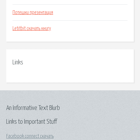
Потешки презентация
Letitbit скачать книгу
Links
An Informative Text Blurb
Links to Important Stuff
Facebook connect скачать