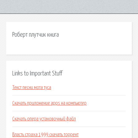
Роберт плутчик книга
Links to Important Stuff
Текст песни мота туса
Скачать приложение apps на компьютер
Скачать опера установочный файл
Власть страха 1999 скачать торрент