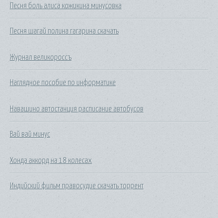
Песня боль алиса кожикина минусовка
Песня шагай полина гагарина скачать
Журнал великороссъ
Наглядное пособие по информатике
Навашино автостанция расписание автобусов
Вай вай минус
Хонда аккорд на 18 колесах
Индийский фильм правосудие скачать торрент