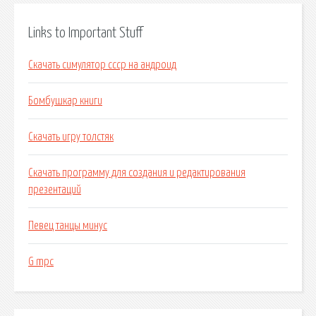
Links to Important Stuff
Скачать симулятор ссср на андроид
Бомбушкар книги
Скачать игру толстяк
Скачать программу для создания и редактирования
презентаций
Певец танцы минус
G mpc