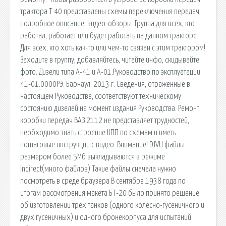
трактора Т 40 представлены схемы переключения передач,
подробное описание, видео-обзоры. Группа для всех, кто
работал, работает или будет работать на данном тракторе
Для всех, кто хоть как-то или чем-то связан с этим трактором!
Заходите в группу, добавляйтесь, читайте инфо, скидывайте
фото. Дизели типа А-41 и А-01.Руководство по эксплуатации
41-01.0000РЭ. Барнаул. 2013 г. Сведения, отраженные в
настоящем Руководстве, соответствуют техническому
состоянию дизелей на момент издания Руководства. Ремонт
коробки передач ВАЗ 2112 не представляет трудностей,
необходимо знать строение КПП по схемам и иметь
пошаговые инструкции с видео. Внимание! DJVU файлы
размером более 5Мб выкладываются в режиме
Indirect(много файлов).Такие файлы сначала нужно
посмотреть в среде браузера В сентябре 1938 года по
итогам рассмотрения макета БТ-20 было принято решение
об изготовлении трёх танков (одного колёсно-гусеничного и
двух гусеничных) и одного бронекорпуса для испытаний