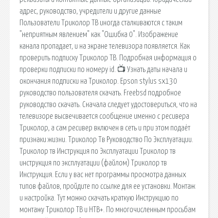
адрес, руководство, учредители и другие данные
Пользователи Триколор ТВ иногда сталкиваются с таким
"неприятным явлением" как "Ошибка 0". Изображение
канала пропадает, и на экране телевизора появляется. Как
проверить подписку Триколор ТВ. Подробная информация о
проверки подписки по номеру id. 📺 Узнать даты начала и
окончания подписки на Триколор. Epson stylus sx130
руководство пользователя скачать. Freebsd подробное
руководство скачать. Сначала следует удостовериться, что на
телевизоре высвечивается сообщение именно с ресивера
Триколор, а сам ресивер включен в сеть и при этом подаёт
признаки жизни. Триколор Тв Руководство По Эксплуатации.
Триколор тв Инструкция по Эксплуатации Триколор тв
инструкция по эксплуатации (файлом) Триколор тв
Инструкция. Если у вас нет программы просмотра данных
типов файлов, пройдите по ссылке для ее установки. Монтаж
и настройка. Тут можно скачать краткую Инструкцию по
монтажу Триколор ТВ и НТВ+. По многочисленным просьбам