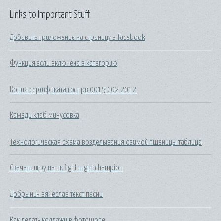
Links to Important Stuff
Добавить приложение на страницу в facebook
Функция если включена в категорию
Копия сертификата гост рв 0015 002 2012
Камеди клаб минусовка
Технологическая схема возделывания озимой пшеницы таблица
Скачать игру на пк fight night champion
Добрынин вячеслав текст песни
Как делать коллажи в фотошопе