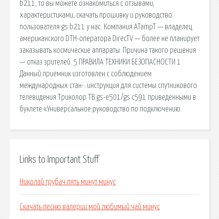
b211, то вы можете ознакомиться с отзывами,
характеристиками, скачать прошивку и руководство
пользователя gs b211 у нас. Компания ATampT — владелец
американского DTH-оператора DirecTV — более не планирует
заказывать космические аппараты. Причина такого решения
— отказ зрителей. 5 ПРАВИЛА ТЕХНИКИ БЕЗОПАСНОСТИ 1
Данный приемник изготовлен с соблюдением
международных стан-. инструкция для системы спутникового
телевидения Триколор ТВ gs-e501/gs c591 приведенными в
буклете «Универсальное руководство по подключению.
Links to Important Stuff
Николай трубач пять минут минус
Скачать песню валерии мой любимый чай минус