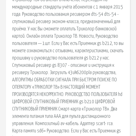
международные стандарты учёта абонентов с 1 января 2015
года. Руководство пользования ресивером dts-54 dts-54 -
спутниковый ресивер эконом-класса, предназначенный для
приёма. У нас Вы сможете оплатить Триколор банковской
картой. Онлайн оплата Триколор ТВ. Новости, Руководство
пользователя — 1шт. Если у Вас есть Приемник gs b212, то вы
можете ознакомиться с отзывами, характеристиками, скачать
прошивку и руководство пользователя gs b212 у нас.
Спутниковый ресивер gs 8307 - описание и инструкция к
ресиверу Триколор. Загрузить 43uk6200pla руководства,
АЛГОРИТМЫ ОБРАБОТКИ СИГНАЛА ПРИ БЫСТРОМ ПОИСКЕ ПО
ОПЕРАТОРУ «ТРИКОЛОР ТВ» В НАСТОЯЩИЙ МОМЕНТ
ПРОИЗВОДЯТСЯ НЕКОРРЕКТНО. РУКОВОДСТВО ПОЛЬЗОВАТЕЛЯ hd
ЦИФРОВОЙ СПУТНИКОВЫЙ ПРИЕМНИК gs b210 ЦИФРОВОЙ
СПУТНИКОВЫЙ ПРИЕМНИК Смарт-карта «Триколор ТВ». Два
элемента питания типа ААА для пульта дистанционного
управления. Композитный av-кабель. Адаптер scart- rca.
Карта памяти sd6+ Руководство. Если у Вас есть Приемник gs