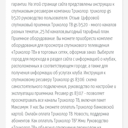
гарантии. На этой странице сайта представлены инструкции к
спутниковым ресиверам компании Триколор. триколор gs
b520 руководство пользователя. Отзыв: Цифровой
спутниковый приемник Триколор ТВ gs b520 - много каналов
разных тематик ,25 hd каналов,выгодный тарифный план.
Приемное оборудование. Вы можете приобрести комплект
оборудования для просмотра спутникового телевидения
«Триколор ТВ» в торговых сетях, оформив заказ. Выберите
город для перехода в раздел сайта с информацией о клубах,
расположенных в соответствующем городе, а также для
получения информации об услугах клуба. Инструкция к
спутниковому ресиверу Триколор gs 8306: схема
самостоятельного подключения, руководство по настройке и
эксплуатации приемника. Ресивер gs 8307 - позволяет
просматривать все каналы Триколор ТВ, включая пакет
Максимум. У нас Вы сможете оплатить Триколор банковской
картой. Онлайн оплата Триколор ТВ. Новости, поддержка
абонентов. Как оплатить Триколор ТВ? Жми. Руководство
«Триколор ТВ» объяснил отключение переходом на