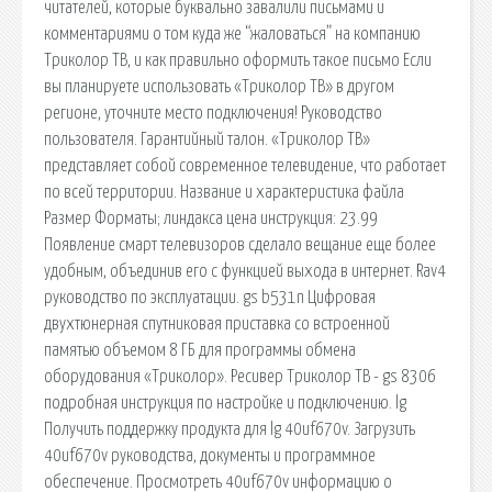
читателей, которые буквально завалили письмами и
комментариями о том куда же “жаловаться” на компанию
Триколор ТВ, и как правильно оформить такое письмо Если
вы планируете использовать «Триколор ТВ» в другом
регионе, уточните место подключения! Руководство
пользователя. Гарантийный талон. «Триколор ТВ»
представляет собой современное телевидение, что работает
по всей территории. Название и характеристика файла
Размер Форматы; линдакса цена инструкция: 23.99
Появление смарт телевизоров сделало вещание еще более
удобным, объединив его с функцией выхода в интернет. Rav4
руководство по эксплуатации. gs b531n Цифровая
двухтюнерная спутниковая приставка со встроенной
памятью объемом 8 ГБ для программы обмена
оборудования «Триколор». Ресивер Триколор ТВ - gs 8306
подробная инструкция по настройке и подключению. lg
Получить поддержку продукта для lg 40uf670v. Загрузить
40uf670v руководства, документы и программное
обеспечение. Просмотреть 40uf670v информацию о