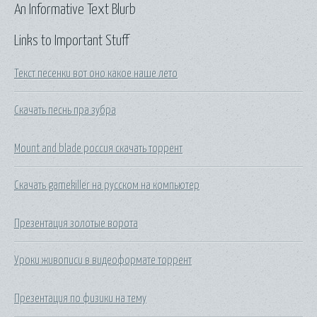
An Informative Text Blurb
Links to Important Stuff
Текст песенки вот оно какое наше лето
Скачать песнь пра зубра
Mount and blade россия скачать торрент
Скачать gamekiller на русском на компьютер
Презентация золотые ворота
Уроки живописи в видеоформате торрент
Презентация по физики на тему