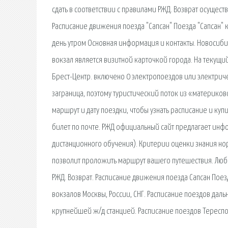
сдать в соответствии с правилами РЖД. Возврат осущес
Расписание движения поезда "Сапсан" Поезда "Сапсан" 
день утром Основная информация и контакты. Новосиби
вокзал является визитной карточкой города. На текущ
Брест-Центр. включено 0 электропоездов или электрич
заграница, поэтому туристический поток из «материково
маршрут и дату поездки, чтобы узнать расписание и купи
билет по почте. РЖД официальный сайт предлагает инф
дистанционного обучения). Критерии оценки знания н
позволит проложить маршрут вашего путешествия. Любо
РЖД. Возврат. Расписание движения поезда Сапсан Поез
вокзалов Москвы, России, СНГ. Расписание поездов дал
крупнейшей ж/д станцией. Расписание поездов Тересполь