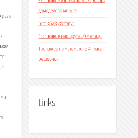
Расписание аэроэкспресс аэропорт
.
домодедово москва
 раз в
Гост 3628 78 статус
Расписание маршрута 19 мытищи
 -
нькая
Тренажер по математике 4 класс
ите
решебник
ил
ами
Links
ся