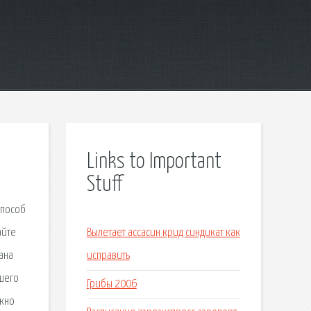
Links to Important
Stuff
способ
айте
Вылетает ассасин крид синдикат как
ана
исправить
шего
Грибы 2006
ожно