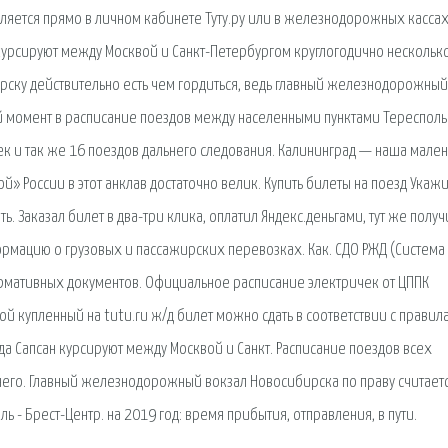
твляется прямо в личном кабинете Туту.ру или в железнодорожных кассах
курсируют между Москвой и Санкт-Петербургом круглогодично несколько
рску действительно есть чем гордиться, ведь главный железнодорожный
ий момент в расписание поездов между населенными пунктами Тересполь
ек и так же 16 поездов дальнего следования. Калининград — наша мале
й» России в этот анклав достаточно велик. Купить билеты на поезд Укаж
ть. Заказал билет в два-три клика, оплатил Яндекс.деньгами, тут же получ
ормацию о грузовых и пассажирских перевозках. Как. СДО РЖД (Система
ормативных документов. Официальное расписание электричек от ЦППК
й купленный на tutu.ru ж/д билет можно сдать в соответствии с правил
да Сапсан курсируют между Москвой и Санкт. Расписание поездов всех
ьнего. Главный железнодорожный вокзал Новосибирска по праву считает
 - Брест-Центр. на 2019 год: время прибытия, отправления, в пути.