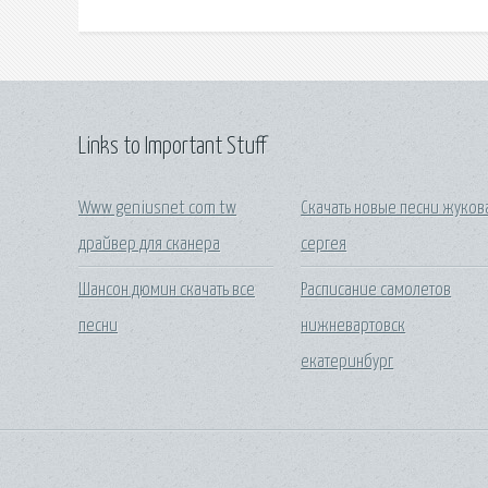
Links to Important Stuff
Www geniusnet com tw
Скачать новые песни жуков
драйвер для сканера
сергея
Шансон дюмин скачать все
Расписание самолетов
песни
нижневартовск
екатеринбург