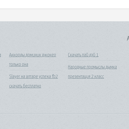
A
а
Аккорды доминик джокер
Скачать пай дэй 1
только она
Народные промыслы дымка
Slayer на алтаре успеха fb2
презентация 2 класс
скачать бесплатно