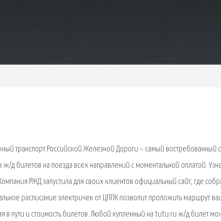
жный транспорт Российской Железной Дороги – самый востребованный 
 ж/д билетов на поезда всех направлений с моментальной оплатой. Узн
Компания РЖД запустила для своих клиентов официальный сайт, где собр
иальное расписание электричек от ЦППК позволит проложить маршрут ва
я в пути и стоимость билетов. Любой купленный на tutu.ru ж/д билет м