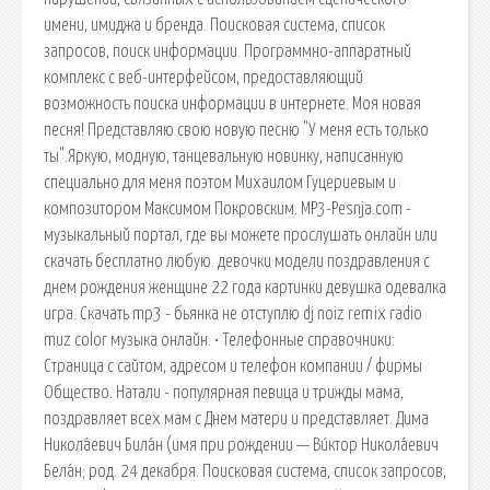
имени, имиджа и бренда. Поисковая сиcтема, список
запросов, поиск информации. Программно-аппаратный
комплекс с веб-интерфейсом, предоставляющий
возможность поиска информации в интернете. Моя новая
песня! Представляю свою новую песню "У меня есть только
ты".Яркую, модную, танцевальную новинку, написанную
специально для меня поэтом Михаилом Гуцериевым и
композитором Максимом Покровским. MP3-Pesnja.com -
музыкальный портал, где вы можете прослушать онлайн или
скачать бесплатно любую. девочки модели поздравления с
днем рождения женщине 22 года картинки девушка одевалка
игра. Скачать mp3 - бьянка не отступлю dj noiz remix radio
muz color музыка онлайн. • Телефонные справочники:
Страница с сайтом, адресом и телефон компании / фирмы
Общество. Натали - популярная певица и трижды мама,
поздравляет всех мам с Днем матери и представляет. Дима
Никола́евич Била́н (имя при рождении — Ви́ктор Никола́евич
Бела́н; род. 24 декабря. Поисковая сиcтема, список запросов,