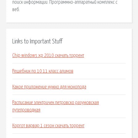
поиск информации. Программно-аппаратный комплекс с
веб.
Links to Important Stuff
Chip windows xp 2010 скачать торрент
Решебник по 10 11 класс алимов
Какое приложение нужно для монопода
Расписание электричек петровско разумовская
путепроводная
Коргот варвар 1 сезон скачать торрент