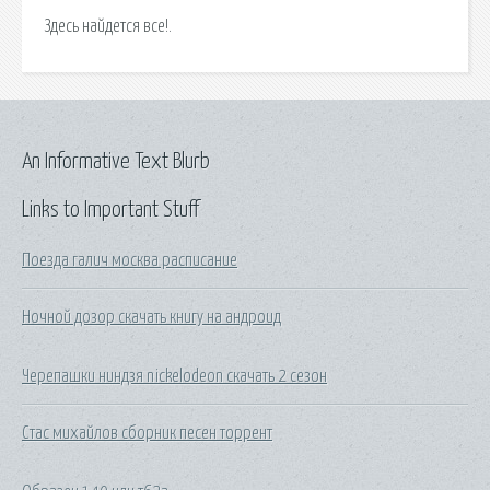
Здесь найдется все!.
An Informative Text Blurb
Links to Important Stuff
Поезда галич москва расписание
Ночной дозор скачать книгу на андроид
Черепашки ниндзя nickelodeon скачать 2 сезон
Стас михайлов сборник песен торрент