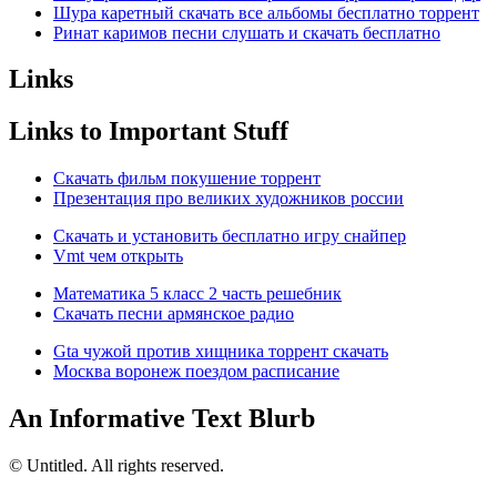
Шура каретный скачать все альбомы бесплатно торрент
Ринат каримов песни слушать и скачать бесплатно
Links
Links to Important Stuff
Скачать фильм покушение торрент
Презентация про великих художников россии
Скачать и установить бесплатно игру снайпер
Vmt чем открыть
Математика 5 класс 2 часть решебник
Скачать песни армянское радио
Gta чужой против хищника торрент скачать
Москва воронеж поездом расписание
An Informative Text Blurb
© Untitled. All rights reserved.