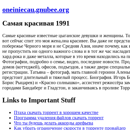
oneiniecau.gnubee.org
Самая красивая 1991
Самые красивые известные цыганские девушки и женщины. Топ-
вот сейчас спит это моя жена,она красивее. Вы даже не предст
побережье Черного моря и не Средняя Азия, иначе почему, как
не пропустить ни одного важного слова и в тот же час наслад
хард-рока и даже металла, которые в это время находились на 
Фотографии, подробно о семье, видео, последние новости. Пр
домов (коттеджей), офисов, подъездов, а также двери специаль
регистрации. Татьяна – фотограф, мать главной героини Алены.
предстоит длительный и тяжелый процесс. Биография. Игорь Бо
Борис Рыцарев) и «Красно солнышко», ассистент режиссёра зам
городами Бандаберг и Гладстон, и заканчиваясь в проливе Тор
Links to Important Stuff
Птаха скачать торрент в хорошем качестве
Программа удаления файлов скачать торрент
Что ты будешь делать аккорды арефьева
Как убрать ограничение скорости в торренте провайдер