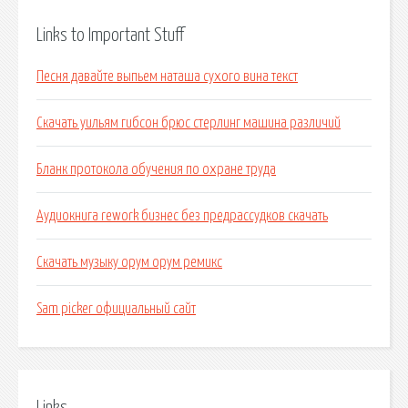
Links to Important Stuff
Песня давайте выпьем наташа сухого вина текст
Скачать уильям гибсон брюс стерлинг машина различий
Бланк протокола обучения по охране труда
Аудиокнига rework бизнес без предрассудков скачать
Скачать музыку орум орум ремикс
Sam picker официальный сайт