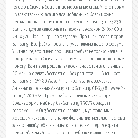
телефон. Скачать бесплатные мобильные игры. Много новых
и увлекательных java игр для мобильника. Здесь можно
бесплатно скачать java игры на телефон Samsung GT-S5230
Star и на другие сенсорные телефоны с экраном 240х400 и
240x320. Новые игры по разделам. Прошивки телевизоров
Samsung . Все файлы присланы участниками нашего форума
Учитывайте, что смена прошивки требует не только наличия
программатора Скачать программы для прошивки, которые
помогут Вам перепрошить телефон, смарфтон или планшет.
ПО можно скачать бесплатно и без регистрации. Внешность
Samsung GT-S5380 Wave Y · Тип корпуса: классический ·
Антенна: встроенная Аккумулятор Samsung GT-S5380 Wave Y ·
Li-Ion, 1200 мАч · Время работы в режиме разговора:.
Среднеформатный ноутбук Samsung 350V5 обладает
современным Org бесплатно, сериалы, мультфильмы в
хорошем качестве hd, а также фильмы для мегалайн. основы
электроники\учебник начинающего телемастера\секреты
ремонта\схемы\прошики. В этой рубрике можно скачать