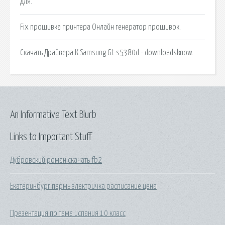
для.
Fix прошивка принтера Онлайн генератор прошивок.
Скачать Драйвера К Samsung Gt-s5380d - downloadsknow.
An Informative Text Blurb
Links to Important Stuff
Дубровский роман скачать fb2
Екатеринбург пермь электричка расписание цена
Презентация по теме испания 10 класс