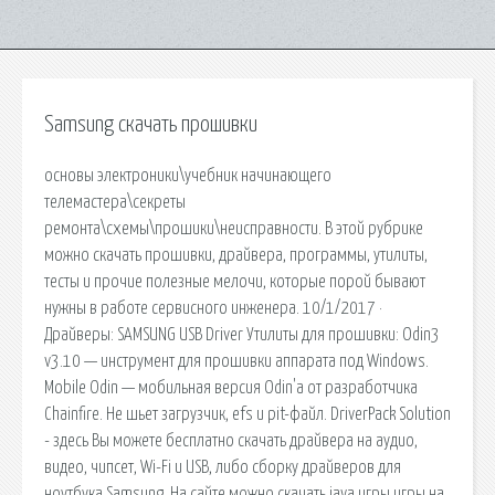
Samsung скачать прошивки
основы электроники\учебник начинающего
телемастера\секреты
ремонта\схемы\прошики\неисправности. В этой рубрике
можно скачать прошивки, драйвера, программы, утилиты,
тесты и прочие полезные мелочи, которые порой бывают
нужны в работе сервисного инженера. 10/1/2017 ·
Драйверы: SAMSUNG USB Driver Утилиты для прошивки: Odin3
v3.10 — инструмент для прошивки аппарата под Windows.
Mobile Odin — мобильная версия Odin'а от разработчика
Chainfire. Не шьет загрузчик, efs и pit-файл. DriverPack Solution
- здесь Вы можете бесплатно скачать драйвера на аудио,
видео, чипсет, Wi-Fi и USB, либо сборку драйверов для
ноутбука Samsung. На сайте можно скачать java игры игры на