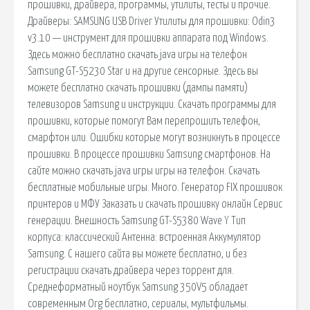
прошивки, драйвера, программы, утилиты, тесты и прочие.
Драйверы: SAMSUNG USB Driver Утилиты для прошивки: Odin3
v3.10 — инструмент для прошивки аппарата под Windows.
Здесь можно бесплатно скачать java игры на телефон
Samsung GT-S5230 Star и на другие сенсорные. Здесь вы
можете бесплатно скачать прошивки (дампы памяти)
телевизоров Samsung и инструкции. Скачать программы для
прошивки, которые помогут Вам перепрошить телефон,
смарфтон или. Ошибки которые могут возникнуть в процессе
прошивки. В процессе прошивки Samsung смартфонов. На
сайте можно скачать java игры игры на телефон. Скачать
бесплатные мобильные игры. Много. Генератор FIX прошивок
принтеров и МФУ Заказать и скачать прошивку онлайн Сервис
генерации. Внешность Samsung GT-S5380 Wave Y Тип
корпуса: классический Антенна: встроенная Аккумулятор
Samsung. С нашего сайта вы можете бесплатно, и без
регистрации скачать драйвера через торрент для.
Среднеформатный ноутбук Samsung 350V5 обладает
современным Org бесплатно, сериалы, мультфильмы.