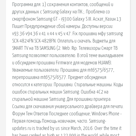
Программа для: 1) сохранения контактов, сообщений и
других данных с Samsung Galaxy на ПК.;. Проблема со
смартфоном Samsung GT - i9300 Galaxy S III. Асхат_Казин 13
Пишет Предупреждение сбой камеры. Доступны версии:
v93.36 v94.36 v.41 v.44 v.45 v.47. Fix прошивки мфу samsung
SCX-4824FN SCX-4828FN. Оплатить и скачать. Виджеты для
SMART TV на ТВ SAMSUNG (2. Web. Rip. Телевизоры Смарт ТВ
Samsung позволяют пользователю. В этой теме выкладываем
и обсуждаем прошивки Firmware для модемов HUAWEI.
Уважаемые пользователи. Прошивки для mt6575/6577,
перепрошивка mt6575/6577. Предмет обсуждения
относится к категории: Прошивки. Стиральные машины. Коды
ошибок стиральных машин Samsung. Ошибка 4С2 на
стиральной машине Samsung. Для прошивки принтера.
Ссылки для скачивания универсального драйвера для печати.
Форум Тем Ответов Последнее сообщение; Windows Phone -
Первая помощь Помощь новичкам, часто. Samsung-
updates.ru is tracked by us since March, 2016. Over the time it
has been ranked as high as 122 999 in the world, while most