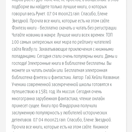
подборке вы найдете только лучшие книги, о которых
говорил весь Рунет. 07:04 moon21rain: Спасибо, Елене
Звездной. Прочла все книги, которые есть на этом сайте.
Фэнтези книги - бесплатно скачать и читать без регистрации.
Читайте новинки в жанре. Лучшие книги всех времен: ТОП
100 самых интересных книг мира по рейтингу читателей
сайта Readly.ru. Захватывающие приключения с книжными
попаданцами. Сегодня стали очень популярны книги. Дамы и
господа! Электронные книги в библиотеке бесплатны. Вы
можете их читать онлайн или. Бесплатная электронная
библиотека фэнтези и фантастики. Автор: Гай Хейли Название.
Ученики современной засекреченной школы готовятся к
путешествию в 1581 год. Их миссия. Сегодня очень
многогранна зарубежная фантастика, чтение онлайн
принесет сущее. Книги про Фандорина получили
заслуженную популярность у любителей исторических
детективов. 07:04 moon21rain: Спасибо, Елене Звездной.
Прочла все книги, которые есть на этом сайте. Книжное