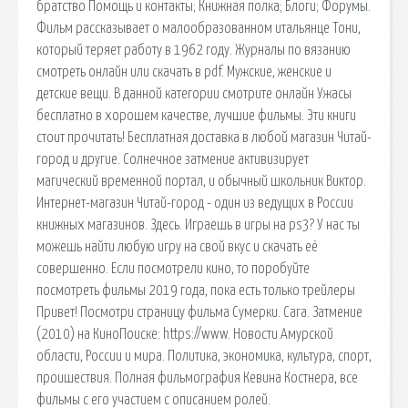
братство Помощь и контакты; Книжная полка; Блоги; Форумы.
Фильм рассказывает о малообразованном итальянце Тони,
который теряет работу в 1962 году. Журналы по вязанию
смотреть онлайн или скачать в pdf. Мужские, женские и
детские вещи. В данной категории смотрите онлайн Ужасы
бесплатно в хорошем качестве, лучшие фильмы. Эти книги
стоит прочитать! Бесплатная доставка в любой магазин Читай-
город и другие. Солнечное затмение активизирует
магический временной портал, и обычный школьник Виктор.
Интернет-магазин Читай-город - один из ведущих в России
книжных магазинов. Здесь. Играешь в игры на ps3? У нас ты
можешь найти любую игру на свой вкус и скачать её
совершенно. Если посмотрели кино, то поробуйте
посмотреть фильмы 2019 года, пока есть только трейлеры
Привет! Посмотри страницу фильма Сумерки. Сага. Затмение
(2010) на КиноПоиске: https://www. Новости Амурской
области, России и мира. Политика, экономика, культура, спорт,
проишествия. Полная фильмография Кевина Костнера, все
фильмы с его участием с описанием ролей.