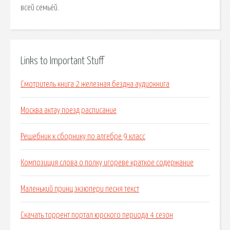
всей семьёй.
Links to Important Stuff
Смотритель книга 2 железная бездна аудиокнига
Москва актау поезд расписание
Решебник к сборнику по алгебре 9 класс
Композиция слова о полку игореве краткое содержание
Маленький принц экзюпери песня текст
Скачать торрент портал юрского периода 4 сезон