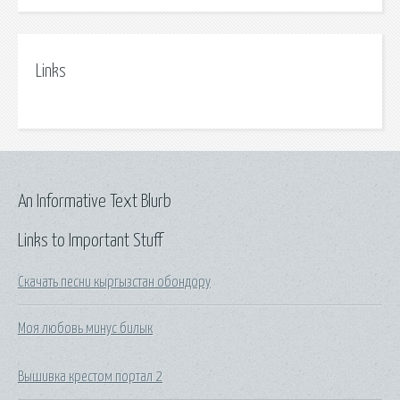
Links
An Informative Text Blurb
Links to Important Stuff
Скачать песни кыргызстан обондору
Моя любовь минус билык
Вышивка крестом портал 2