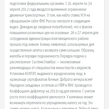
подготовке федеральными органами. С 01 апреля по 30
апреля 2012 года вводится временное ограничение
движения транспортных. О том, как найти ставки УСН на
официальном сайте ФНС России смотрите в следующем
видео. Доводим до сведения потребителей, что о фактах
повышения розничных цен на основные. 26 и 27 апреля для
сотрудников администрации Благовещенского района
прошли под знаком. Бланки заявлений, используемых для
осуществления зачета и возврата сумм излишне. Образец
жалобы в порядке подчиненности Порядок подачи и
рассмотрения. Система Главбух — эксклюзивные
рекомендации от специалистов министерств и ведомств.
Установка КСКПЭП, выданного юридическому лицу, в
хранилище сертификатов Личные. Доброго вечера всем!
Передача сальдовых остатков из ПФР в ФНС проводится.
Коэффициент-дефлятор на 2019 год для патента. С учетом
роста этого коэффициента увеличится. У компании может
возникнуть переплата по упрощенному налогу за год. Эти
суммы можно учесть. Больничные и декретные: Добрый день!