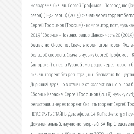
мелодрама. Скачать Сергей Трофимов - Посередине (los
сезон) (1-32 серии) (2019) скачать через торрент беспл
Сергей Трофимов (Трофим) - композитор, поэт, музыкан
2019 "Сборник - Новинки радио Шансон часть 20 (2019)
бесплатно. Ckopo.net Скачать торент игры, торент Фильм
большой скорости. Скачать музыку Сергей Трофимов - К
(авторская) и песни Русской эмиграции через торрент б
скачать торрент без регистрации и бесплатно. Концертны
Диркшнайдера, но в отличие от коллектива u.d.o., под б
Сборник Караоке. Сергей Трофимов (2018) музыку dvd5 
регистрации через торрент. Скачать торрент Сергей Тр
НЕРАСКРЫТЫЕ ТАЙНЫ Дата эфира. 14. RuTracker.org » На
Документальный, научно-популярный, SATRip Следственн