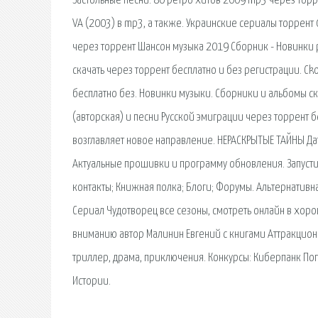
Застольные песни. 80 ретро хитов 2009 mp3 через торр
VA (2003) в mp3, а также. Украинские сериалы торрент 0
через торрент Шансон музыка 2019 Сборник - Новинки р
скачать через торрент бесплатно и без регистрации. Cko
бесплатно без. Новинки музыки. Сборники и альбомы ск
(авторская) и песни Русской эмиграции через торрент бе
возглавляет новое направление. НЕРАСКРЫТЫЕ ТАЙНЫ Дат
Актуальные прошивки и программу обновления. Запусти
контакты; Книжная полка; Блоги; Форумы. Альтернативн
Сериал Чудотворец все сезоны, смотреть онлайн в хор
вниманию автор Малинин Евгений с книгами Аттракцион
триллер, драма, приключения. Конкурсы: Киберпанк Поп
Истории.