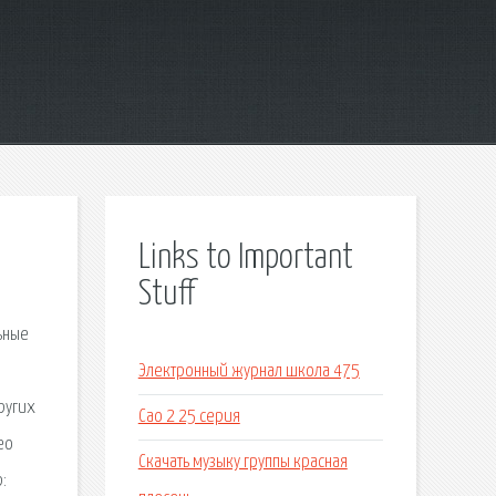
Links to Important
Stuff
ьные
Электронный журнал школа 475
ругих
Сао 2 25 серия
eo
Скачать музыку группы красная
: