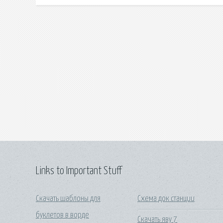
Links to Important Stuff
Скачать шаблоны для
Схема док станции
буклетов в ворде
Скачать яву 7