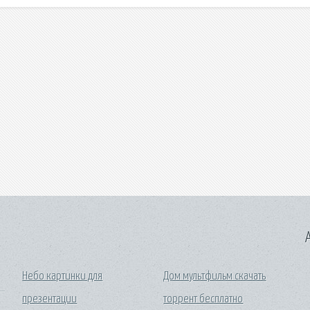
A
Небо картинки для
Дом мультфильм скачать
презентации
торрент бесплатно