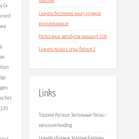
плесень
у (4
Скачать бесплатно книгу грудное
rrent.
вскармливание
ыка
Расписание автобусов маршрут 200
а
Скачать песни с игры flatout 2
кая
ition
Удо
идео
Links
но без
-320.
Торрент Русские Застольные Песни -
vancouverleading.
Скачать сборник Золотые Баллады