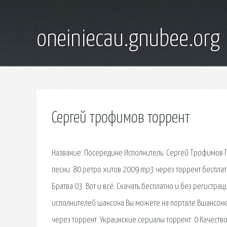
oneiniecau.gnubee.org
Сергей трофимов торрент
Название: Посередине Исполнитель: Сергей Трофимов Го
песни. 80 ретро хитов 2009 mp3 через торрент бесплатн
Братва 03. Вот и всё. Скачать бесплатно и без регистра
исполнителей шансона Вы можете на портале Вшансоне.
через торрент. Украинские сериалы торрент. 0 Качество: