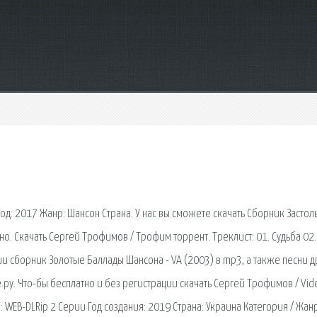
д: 2017 Жанр: Шансон Страна. У нас вы сможете скачать Сборник Застол
о. Скачать Сергей Трофимов / Трофим торрент. Треклист: 01. Судьба 02.
ции сборник Золотые Баллады Шансона - VA (2003) в mp3, а также песни д
ру. Что-бы бесплатно и без регистрации скачать Сергей Трофимов / Vid
 WEB-DLRip 2 Серии Год создания: 2019 Страна: Украина Категория / Жанр