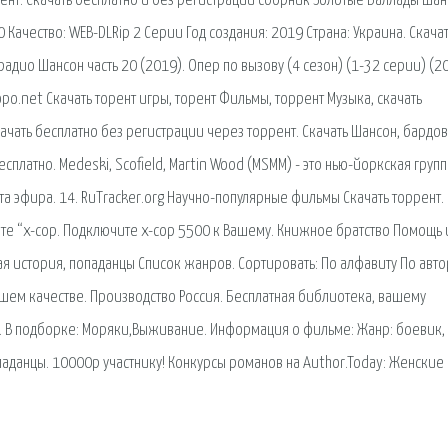
ент. Скачать бесплатно и без регистрации сборник Золотые Баллады Шан
 Качество: WEB-DLRip 2 Серии Год создания: 2019 Страна: Украина. Скача
адио Шансон часть 20 (2019). Опер по вызову (4 сезон) (1-32 серии) (2
po.net Скачать торент игры, торент Фильмы, торрент Музыка, скачать
ачать бесплатно без регистрации через торрент. Скачать Шансон, бардо
сплатно. Medeski, Scofield, Martin Wood (MSMM) - это нью-йоркская групп
а эфира. 14. RuTracker.org Научно-популярные фильмы Скачать торрент.
те “x-cop. Подключите x-cop 5500 к Вашему. Книжное братство Помощь 
ая история, попаданцы Список жанров. Сортировать: По алфавиту По авто
ошем качестве. Производство Россия. Бесплатная библиотека, вашему
. В подборке: Моряки,Выживание. Информация о фильме: Жанр: боевик,
аданцы. 10000р участнику! Конкурсы романов на Author.Today: Женские