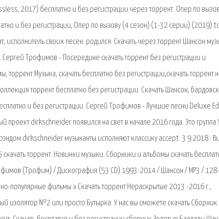
sless, 2017) бесплатно и без регистрации через торрент. Опер по вызов
атно и без регистрации, Опер по вызову (4 сезон) (1-32 серии) (2019) to
т, исполнитель своих песен. родился. Скачать через торрент Шансон муз
. Сергей Трофимов - Посередине скачать торрент без регистрации и
ы, торрент Музыка, скачать бесплатно без регистрации,скачать торрент н
оллекция торрент бесплатно без регистрации. Скачать Шансон, бардовс
есплатно и без регистрации. Сергей Трофимов - Лучшие песни Deluxe Ed
й проект dirkschneider появился на свет в начале 2016 года. Это группа 
рэндом dirkschneider музыканты исполняют классику accept. 3.9.2018 · В
скачать торрент. Новинки музыки. Сборники и альбомы скачать бесплат
офимов (Трофим) / Дискография (53 CD) 1993-2014 / Шансон / MP3 / 128
учно-популярные фильмы » Скачать торрент Нераскрытые 2013 -2016 г.,
ый изолятор №2 или просто Бутырка. У нас вы сможете скачать Сборник