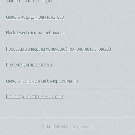
Shareit скачать на виндовс
Скачать моды для рим тотал вар
Black desert система требования
Процессы и аппараты химической технологии плановский
Презентация про евразию
Скачать песню черный бумер бесплатно
Песня слушай страна минусовка
© Untitled. All rights reserved.