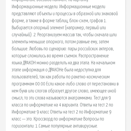
Информационные модели. Информационные модели
представляют объекты и процессы в образной или знаковой
форме, а также в форме таблиц, блок-схем, графов 1.
Выбирается опорный элемент (например, первый или
случайный). 2. Реорганизуем массив так, чтобы сначала шли
элементы меньшие опорного, потом равные ему, затем
большие. Любовь по сценарию: пары российских актеров,
которые сложились во время съемок. Распространение
языка ДРАКОН можно разделить на два этапа. На начальном
этапе информация о ДРАКОНе была недоступна для
пользователей, так как работы по ракетно-космическим
программам 00:00 Если какое-либо слово от перестановки в
нем букв или слогов образует другое слово, имеющее иной
смысл, то эти слова называются анаграммами. Тест для 9
класса по информатике на 4 варианта. Ответы на тест 2 по
Информатике 9 класс Ответы на тест 2 по Информатике 9
класс — это. Кроссворд по информатике Вопросы по
горизонтали: 1.Самые популярные антивирусные.