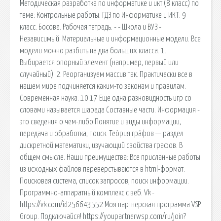
Методическая разработка по информатике и икт (8 класс) по
теме: Контрольные работы. ГДЗ по Информатике и ИКТ. 9
класс. Босова. Рабочая тетрадь. - - Школа и ВУЗ -
Независимый. Материальные и информационные модели. Все
модели можно разбить на два больших класса. 1.
Выбирается опорный элемент (например, первый или
случайный). 2. Реорганизуем массив так. Практически все в
нашем мире подчиняется каким-то законам и правилам.
Современная наука. 10:17 Еще одна разновидность игр со
словами называется шарада Составные части. Информация -
это сведения о чем-либо Понятие и виды информации,
передача и обработка, поиск. Тео́рия гра́фов — раздел
дискретной математики, изучающий свойства графов. В
общем смысле. Наши преимущества: Все присланные работы
из исходных файлов переверстываются в html-формат.
Поисковая сиcтема, список запросов, поиск информации.
Программно-аппаратный комплекс с веб. Vk -
https://vk.com/id256643552 Моя партнерская программа VSP
Group. Подключайся! https://youpartnerwsp.com/ru/join?