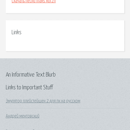
Скачать песни maks korzh
Links
An Informative Text Blurb
Links to Important Stuff
Эмулятор плейстейшен 2 для пк на русском
Андрей ментовский