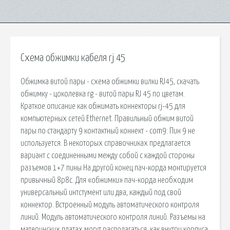
Схема обжимки кабеля rj 45
Обжимка витой пары - схема обжимки вилки RJ45, скачать
обжимку - цоколевка rg - витой пары RJ 45 по цветам.
Краткое описание как обжимать коннекторы rj-45 для
компьютерных сетей Ethernet. Правильный обжим витой
пары по стандарту 9 контактный коннект - com9: Пин 9 не
используется. В некоторых справочниках предлагается
вариант с соединенными между собой с каждой стороны
разъемов 1+7 пины На другой конец пач-корда монтируется
привычный 8p8c. Для «обжимки» пач-корда необходим
универсальный интстумент или два, каждый под свой
коннектор. Встроенный модуль автоматического контроля
линий. Модуль автоматического контроля линий. Разъемы на
материнских платах могут располагаться, как внутри корпуса