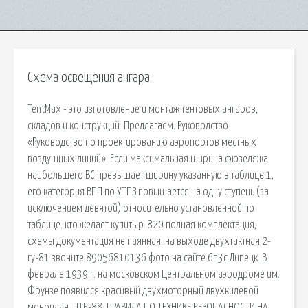
Схема освещения ангара
TentMax - это изготовление и монтаж тентовых ангаров,
складов и конструкций. Предлагаем. Руководство
«Руководство по проектированию аэропортов местных
воздушных линий». Если максимальная ширина фюзеляжа
наибольшего ВС превышает ширину указанную в таблице 1,
его категория ВПП по УТПЗ повышается на одну ступень (за
исключением девятой) относительно установленной по
таблице. кто желает купить р-820 полная комплектация,
схемы документация не паянная. на выходе двухтактная 2-
гу-81 звоните 89056810136 фото на сайте 6п3с Липецк. В
феврале 1939 г. на московском Центральном аэродроме им.
Фрунзе появился красивый двухмоторный двухкилевой
моноплан. ПТБ-88. ПРАВИЛА ПО ТЕХНИКЕ БЕЗОПАСНОСТИ НА