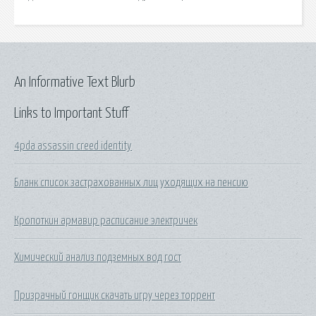
An Informative Text Blurb
Links to Important Stuff
4pda assassin creed identity
Бланк список застрахованных лиц уходящих на пенсию
Кропоткин армавир расписание электричек
Химический анализ подземных вод гост
Призрачный гонщик скачать игру через торрент