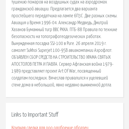
тушению пожаров на воздушных судах на аэродромах
гражданской авиации. Предлагается два варианта
простейшего передатчика на лампе 6П3С. Две разных схемы.
Авиация и Время 1996-04. Александр Медведь, Дмитрий
Хазанов Бумажный тигр ВВС РККА. ПТБ-88 Правила по технике
безопасности на топографогеодезических работах.
Вынужденная посадка SSJ-100 в Риге. 26 апреля 2019 г.
самолет Sukhoi Superjet 100-95B авиакомпании Аэрофлот.
ОБЪЯВЛЕН СБОР СРЕДСТВ НА СТРОИТЕЛЬСТВО ХРАМА СВЯТЫХ
АПОСТОЛОВ ПЕТРА И ПАВЛА. Сервер Афганская война 1979-
1989 представляет проект Art Of War, посвященный
солдатам последних. Вячеслав привалился к уцелевшей
стене дома в небольшой, явно недавно выжженной дотла.
Links to Important Stuff
Крупная сделка для ооо одобрение образец