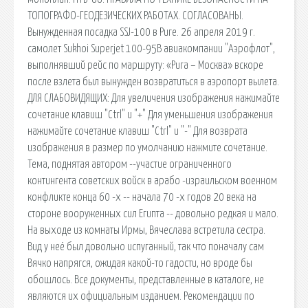
ТОПОГРАФО-ГЕОДЕЗИЧЕСКИХ РАБОТАХ. СОГЛАСОВАНЫ.
Вынужденная посадка SSJ-100 в Риге. 26 апреля 2019 г.
самолет Sukhoi Superjet 100-95B авиакомпании "Аэрофлот",
выполнявший рейс по маршруту: «Рига – Москва» вскоре
после взлета был вынужден возвратиться в аэропорт вылета.
ДЛЯ СЛАБОВИДЯЩИХ: Для увеличения изображения нажимайте
сочетание клавиш "Ctrl" и "+" Для уменьшения изображения
нажимайте сочетание клавиш "Ctrl" и "-" Для возврата
изображения в размер по умолчанию нажмите сочетание.
Тема, поднятая автором --участие ограниченного
контингента советских войск в арабо -израильском военном
конфликте конца 60 -х -- начала 70 -х годов 20 века на
стороне вооруженных сил Египта -- довольно редкая и мало.
На выходе из комнаты Ирмы, Вячеслава встретила сестра.
Вид у неё был довольно испуганный, так что поначалу сам
Вячко напрягся, ожидая какой-то гадости, но вроде бы
обошлось. Все документы, представленные в каталоге, не
являются их официальным изданием. Рекомендации по