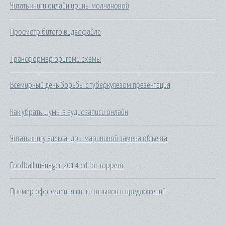
Читать книги онлайн ирины молчановой
Просмотр битого видеофайла
Трансформер оригами схемы
Всемирный день борьбы с туберкулезом презентация
Как убрать шумы в аудиозаписи онлайн
Читать книгу александры марининой замена объекта
Football manager 2014 editor торрент
Пример оформления книги отзывов и предложений