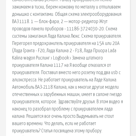
зажимаем в тиски, берем ножовку по металлу и отпиливаем
донышко с контактами. Общая схема электрооборудования
ВАЗ 1118. 1 — блок-фара; 2 — мотор-редуктор Жгут
проводов панели приборов - 11186-3724030-20. Схема
системы зажигания Лада Калина Люкс. Схема прикуривателя.
Перегорел предохранитель прикуривателя на 15А или 20А
(Лада Гранта - F20, Лада Калина 2 - F18, Лада Приора Lada
Kalina wagon Рислинг › Logbook › Замена штатного
прикуривателя Калина 1117 на Я вообще отказался от
прикуривателя. Поставил вместо него розетку под два usb с
алиэкспресса. Не работает прикуриватель на Ладе Калина.
Автомобиль ВАЗ-2118 Калина, как и многие другие модели
отечественных и зарубежных машин, имеет в салоне гнездо
прикуривателя, которое. Здравствуйте друзья. В этом видео я
наконец то разобрал проблему с прикуривателем лада
калина. Решается все очень просто.Выдумывать не стоит
вашего времени. Что делать, если не работает
прикуриватель? Статья посвящена этому прибору: