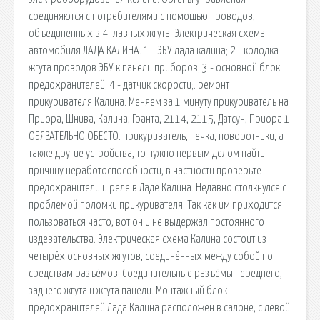
соединяются с потребителями с помощью проводов,
объединенных в 4 главных жгута. Электрическая схема
автомобиля ЛАДА КАЛИНА. 1 - ЭБУ лада калина; 2 - колодка
жгута проводов ЭБУ к панели приборов; 3 - основной блок
предохранителей; 4 - датчик скорости;. ремонт
прикуривателя Калина. Меняем за 1 минуту прикуриватель на
Приора, Шнива, Калина, Гранта, 2114, 2115, Датсун, Приора 1
ОБЯЗАТЕЛЬНО ОБЕСТО. прикуриватель, печка, поворотники, а
также другие устройства, то нужно первым делом найти
причину неработоспособности, в частности проверьте
предохранители и реле в Ладе Калина. Недавно столкнулся с
проблемой поломки прикуривателя. Так как им приходится
пользоваться часто, вот он и не выдержал постоянного
издевательства. Электрическая схема Калина состоит из
четырёх основных жгутов, соединённых между собой по
средствам разъёмов. Соединительные разъёмы переднего,
заднего жгута и жгута панели. Монтажный блок
предохранителей Лада Калина расположен в салоне, с левой