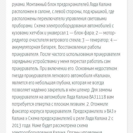
руками. Монтажный блок предохранителей Лада Калина
расположен в салоне, с левой стороны, под крышкой, где
расположены переключатели управления световыми
приборами. Схема электрооборудования автомобилей с
кузовами хетчбэк и универсал 1 — блок-фара; 2 — мотор-
редуктор очистителя ветрового стекла; 3 — генератор; 4 —
аккумуляторная батарея;. Восстановление работы
прикуривателя. После частого использования прикуривателя
зарядными устройствами у меня перестал работать сам
прикуриватель. При включении его. Основным недостатком
гнезда прикуривателя легкового автомобиля «Калина»,
является его небольшая глубина, которая не всегда
позволяет надёжно закрепить в нём штекер. Для замены
прикуривателя на автомобиле Лада Калина ВАЗ 1118 вам
потребуется отвертка с плоским лезвием. 2. Отожмите
фиксатор корпуса прикуривателя. Предохранители » ВАЗ »
Калина » Схема предохранителей и реле Лада Калина 2 с
2013 года. Ниже будет рассмотрена схема
электрооборудования Калина. Органы управления