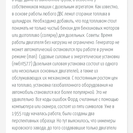
собственников машин с дизельным агрегатом. Как известно,
в основе работы любого ДВС лежит сгорание топлива в
цилиндрах. Необходимо добавить, что под топливом стоит
понимать не только чистый бензин для бензиновых моторов
или дизтопливо (солярку) для дизельных. Советы: Время
работы двигателя без нагрузки не ограничено. Генератор не
может автоматический остановится при работе в ручном
режиме (man). Судовые силовые и энергетические установки
(nwEnt577) Дизельная силовая установка состоит из одного
или нескольких основных двигателей, а также из
обслуживающих их механизмов. С постоянным ростом цен
на топливо, установка газобаллонного оборудования на
автомобиль становится все более популярной. Это не
удивительно. Все коды ошибок Форд, считанные с помощью
компьютера или сканера, состоят из пяти символов. Уже в
1955 году началась работа, были созданы два
перспективных образца. Но тут выяснилось, что инженеры
кировского завода, до того создававшие только двигатели