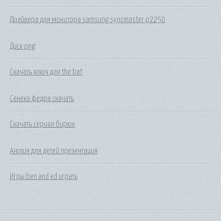
Драйвера для монитора samsung syncmaster p2250
Диск png
Скачать ключ для the bat
Сенека федра скачать
Скачать сериал бирюк
Англия для детей презентация
Игры ben and ed играть