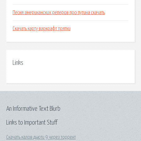
Песня американских реперов про путина скачать
Скачать карту варкрафт прятки
Links
An Informative Text Blurb
Links to Important Stuff
Скачать калов дьюти 9 через торрент