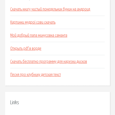
Скачать книгу чистый понедельник бунин на андроид
Картинки мудрої сови скачать
Мой добрый папа минусовка саманта
Открыть pdf в ворде
Скачать бесплатно программу для нарезки дисков
Песня про клубнику детская текст
Links