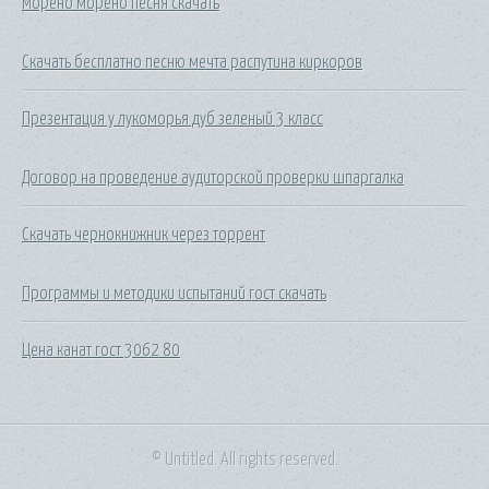
Морено морено песня скачать
Скачать бесплатно песню мечта распутина киркоров
Презентация у лукоморья дуб зеленый 3 класс
Договор на проведение аудиторской проверки шпаргалка
Скачать чернокнижник через торрент
Программы и методики испытаний гост скачать
Цена канат гост 3062 80
© Untitled. All rights reserved.