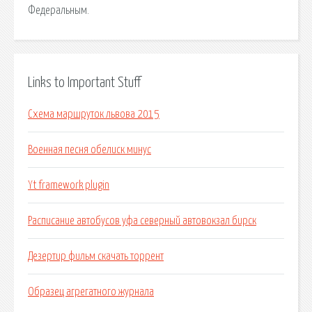
Федеральным.
Links to Important Stuff
Схема маршруток львова 2015
Военная песня обелиск минус
Yt framework plugin
Расписание автобусов уфа северный автовокзал бирск
Дезертир фильм скачать торрент
Образец агрегатного журнала