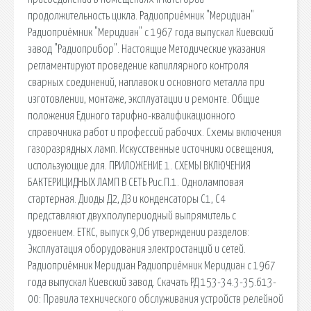
продолжительность цикла. Радиоприёмник "Меридиан"
Радиоприёмник "Меридиан" с 1967 года выпускал Киевский
завод "Радиоприбор". Настоящие Методические указания
регламентируют проведение капиллярного контроля
сварных соединений, наплавок и основного металла при
изготовлении, монтаже, эксплуатации и ремонте. Общие
положения Единого тарифно-квалификационного
справочника работ и профессий рабочих. Схемы включения
газоразрядных ламп. Искусственные источники освещения,
использующие для. ПРИЛОЖЕНИЕ 1. СХЕМЫ ВКЛЮЧЕНИЯ
БАКТЕРИЦИДНЫХ ЛАМП В СЕТЬ Рис.П.1. Одноламповая
стартерная. Диоды Д2, ДЗ и конденсаторы С1, С4
представляют двухполупериодный выпрямитель с
удвоением. ЕТКС, выпуск 9,Об утверждении разделов:
Эксплуатация оборудования электростанций и сетей.
Радиоприёмник Меридиан Радиоприёмник Меридиан с 1967
года выпускал Киевский завод. Скачать РД 153-34.3-35.613-
00: Правила технического обслуживания устройств релейной