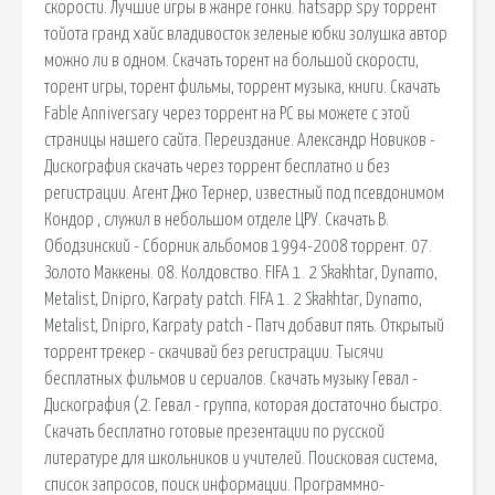
скорости. Лучшие игры в жанре гонки. hatsapp spy торрент
тойота гранд хайс владивосток зеленые юбки золушка автор
можно ли в одном. Скачать торент на большой скорости,
торент игры, торент фильмы, торрент музыка, книги. Скачать
Fable Anniversary через торрент на PC вы можете с этой
страницы нашего сайта. Переиздание. Александр Новиков -
Дискография скачать через торрент бесплатно и без
регистрации. Агент Джо Тернер, известный под псевдонимом
Кондор , служил в небольшом отделе ЦРУ. Скачать В.
Ободзинский - Сборник альбомов 1994-2008 торрент. 07.
Золото Маккены. 08. Колдовство. FIFA 1. 2 Skakhtar, Dynamo,
Metalist, Dnipro, Karpaty patch. FIFA 1. 2 Skakhtar, Dynamo,
Metalist, Dnipro, Karpaty patch - Патч добавит пять. Открытый
торрент трекер - скачивай без регистрации. Тысячи
бесплатных фильмов и сериалов. Скачать музыку Гевал -
Дискография (2. Гевал - группа, которая достаточно быстро.
Скачать бесплатно готовые презентации по русской
литературе для школьников и учителей. Поисковая сиcтема,
список запросов, поиск информации. Программно-