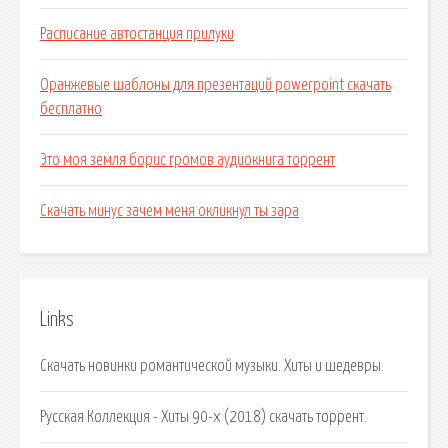
Расписание автостанция прилуки
Оранжевые шаблоны для презентаций powerpoint скачать
бесплатно
Это моя земля борис громов аудиокнига торрент
Скачать минус зачем меня окликнул ты зара
Links
Скачать новинки романтической музыки. Хиты и шедевры.
Русская Коллекция - Хиты 90-х (2018) скачать торрент.