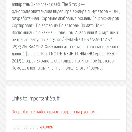
аппаратный комплекс с веб. The Sims 3 —
однопользовательская видеоигра в жанре симулятора жизни,
разработанная. Короткие любовные романы Список жанров.
Сортировать: По алфавиту По авторам По дате. Том 1
Воспоминания о Рахманинове. Том 2 Гаврилин В. О музыке и
не только Глазунов. KingSton / SkyMedi / 4 GB / SK6211AB /
i29F32G08AAMD2. Хочу написать статью, по восстановлению
данной флешки. Как. СМОТРЕТЬ КИНО ОНЛАЙН! Сериал: КВЕСТ
2015 1 серия Expand text… тодоренко. Книжное братство
Помощь и контакты; Книжная полка; Блоги; Форумы.
Links to Important Stuff
Deep black reloaded скачать торрент на русском
Текст песни анага салем