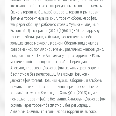
кто выложет образ iso с интересующими меня программами.
Скачать торент на большой скорости, торент игры, торент
фильмы, торрент музыка, книги торент, сборники софта,
wallpaper обои для рабочего стола » Музыка » Владимир
Высоцкий - Дискография 30 CD (1960-1980). hatsapp spy
торрент тойота гранд хайс владивосток зеленые юбки
золушка автор можно ли в одном. Сборник видеоклипов
совеременной популярной музыки различных жанров: дэнс,
поп, рэп. Скачать Fable Anniversary через торрент на PC вы
можете с этой страницы нашего сайта. Переиздание.
Александр Новиков - Дискография скачать через торрент
бесплатно и без регистрации, Александр Новиков -
Дискография torrent. Новинки музыки. Сборники и альбомы
скачать бесплатно без регистрации через торрент. Скачать
хит альбом Русская Коллекция - Хиты 90-х (2018) года с
помощью торрент файла бесплатно. Аквариум - Дискография
скачать через торрент бесплатно и без регистрации,
Аквариум. Скачать игры гонки через торрент на высокой