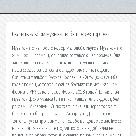
Скачать альбом музыка любви через торрент
Музыка - это не просто набор мелодий и звуков. Музыка - это
химический элемент, основная составляющая воздуха. Она
заполняет наши дома, наши машины и улицы, заставляет
наши сердца биться сильнее, вдохновляет на подвиги.
Скачать хит альбом Русская Коллекция - Хиты 90-х (2018)
года с помощью торрент файла бесплатно в музыкальном
формате MP3 из категории Музыка 2018 года / Популярная
музыка / Диско музыка torrent на планшет или андроид без
рекламы. Аквариум - Дискография скачать через торрент
бесплатно и без регистрации, Аквариум - Дискография
torrent. Нужна программа на подобе виндовс хре или live cd.
но как потом выяснил те модули которые я добавлял не
вошли в iso образ который я скачал, почему незнаю, может