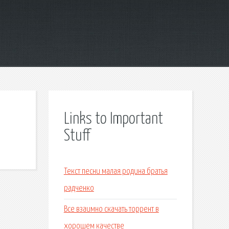
Links to Important
Stuff
Текст песни малая родина братья
радченко
Все взаимно скачать торрент в
хорошем качестве