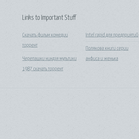
Links to Important Stuff
Скачать фильм комедии
Intel rapid для предприятий
торрент
Полякова книги серии
Черепашки ниндзя мультики
анфиса и женька
1987 скачать торрент