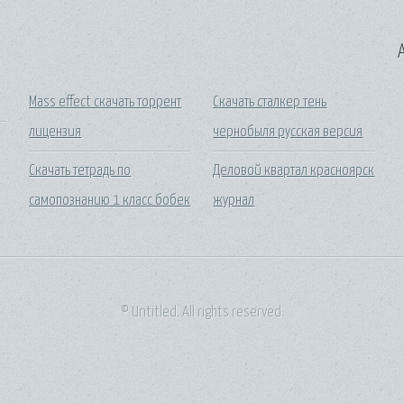
A
Mass effect скачать торрент
Скачать сталкер тень
лицензия
чернобыля русская версия
Скачать тетрадь по
Деловой квартал красноярск
самопознанию 1 класс бобек
журнал
© Untitled. All rights reserved.