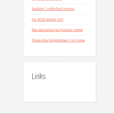
Альбом 2 unlimited скачать
Iso 4026 аналог гост
Как накачаться на турнике схема
Хранитель подземелья 2 чит коды
Links