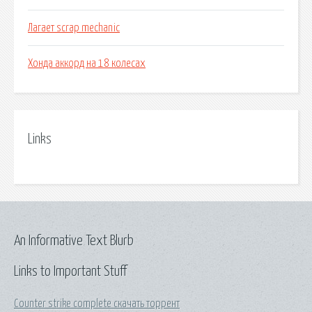
Лагает scrap mechanic
Хонда аккорд на 18 колесах
Links
An Informative Text Blurb
Links to Important Stuff
Counter strike complete скачать торрент