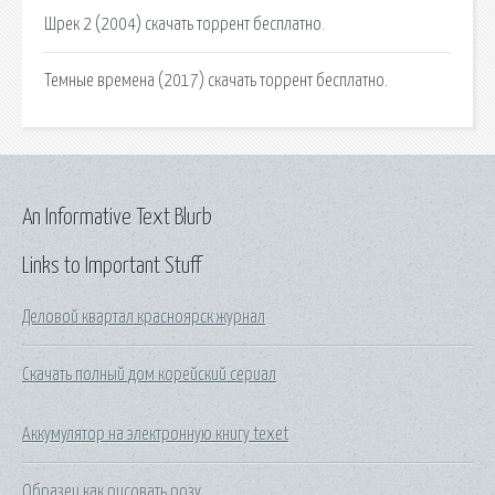
Шрек 2 (2004) скачать торрент бесплатно.
Темные времена (2017) скачать торрент бесплатно.
An Informative Text Blurb
Links to Important Stuff
Деловой квартал красноярск журнал
Скачать полный дом корейский сериал
Аккумулятор на электронную книгу texet
Образец как рисовать розу