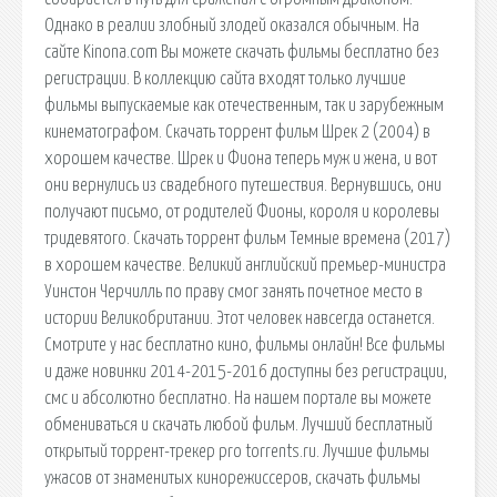
Однако в реалии злобный злодей оказался обычным. На
сайте Kinona.com Вы можете скачать фильмы бесплатно без
регистрации. В коллекцию сайта входят только лучшие
фильмы выпускаемые как отечественным, так и зарубежным
кинематографом. Скачать торрент фильм Шрек 2 (2004) в
хорошем качестве. Шрек и Фиона теперь муж и жена, и вот
они вернулись из свадебного путешествия. Вернувшись, они
получают письмо, от родителей Фионы, короля и королевы
тридевятого. Скачать торрент фильм Темные времена (2017)
в хорошем качестве. Великий английский премьер-министра
Уинстон Черчилль по праву смог занять почетное место в
истории Великобритании. Этот человек навсегда останется.
Смотрите у нас бесплатно кино, фильмы онлайн! Все фильмы
и даже новинки 2014-2015-2016 доступны без регистрации,
смс и абсолютно бесплатно. На нашем портале вы можете
обмениваться и скачать любой фильм. Лучший бесплатный
открытый торрент-трекер pro torrents.ru. Лучшие фильмы
ужасов от знаменитых кинорежиссеров, скачать фильмы