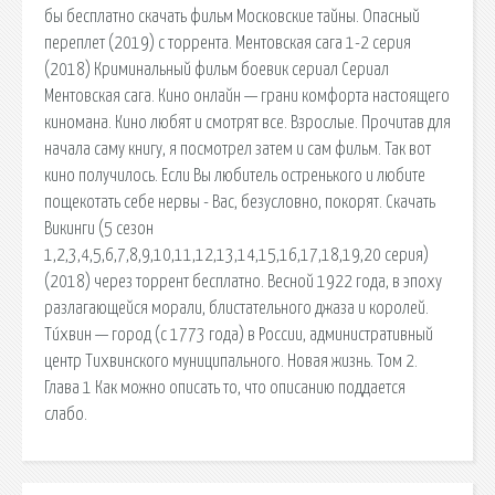
бы бесплатно скачать фильм Московские тайны. Опасный
переплет (2019) с торрента. Ментовская сага 1-2 серия
(2018) Криминальный фильм боевик сериал Сериал
Ментовская сага. Кино онлайн — грани комфорта настоящего
киномана. Кино любят и смотрят все. Взрослые. Прочитав для
начала саму книгу, я посмотрел затем и сам фильм. Так вот
кино получилось. Если Вы любитель остренького и любите
пощекотать себе нервы - Вас, безусловно, покорят. Скачать
Викинги (5 сезон
1,2,3,4,5,6,7,8,9,10,11,12,13,14,15,16,17,18,19,20 серия)
(2018) через торрент бесплатно. Весной 1922 года, в эпоху
разлагающейся морали, блистательного джаза и королей.
Ти́хвин — город (с 1773 года) в России, административный
центр Тихвинского муниципального. Новая жизнь. Том 2.
Глава 1 Как можно описать то, что описанию поддается
слабо.